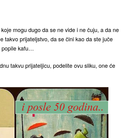
e koje mogu dugo da se ne vide i ne čuju, a da ne
e takvo prijateljstvo, da se čini kao da ste juče
, popile kafu…
dnu takvu prijateljicu, podelite ovu sliku, one će