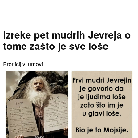
Izreke pet mudrih Jevreja o
tome zašto je sve loše
Pronicljivi umovi