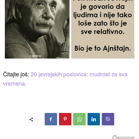
Čitajte još:
20 jevrejskih poslovica: mudrost za sva
vremena.