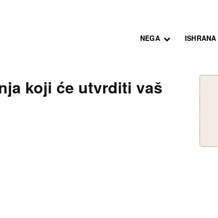
NEGA
ISHRANA
nja koji će utvrditi vaš