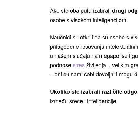
Ako ste oba puta izabrali
drugi odg
osobe s visokom inteligencijom.
Naučnici su otkrili da su osobe s v
prilagođene rešavanju intelektualni
u našem slučaju na megapolise i gust
podnose
stres
življenja u velikim gr
– oni su sami sebi dovoljni i mogu d
Ukoliko ste izabrali različite odg
između sreće i inteligencije.