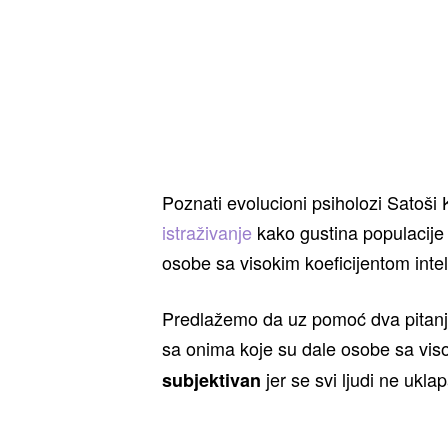
Poznati evolucioni psiholozi Satoši
istraživanje
kako gustina populacije 
osobe sa visokim koeficijentom intel
Predlažemo da uz pomoć dva pitanja
sa onima koje su dale osobe sa vi
jer se svi ljudi ne ukla
subjektivan