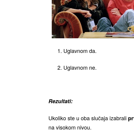
1. Uglavnom da.
2. Uglavnom ne.
Rezultati:
Ukoliko ste u oba slučaja izabrali
pr
na visokom nivou.