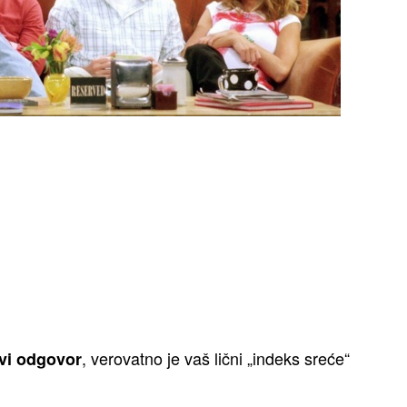
, verovatno je vaš lični „indeks sreće“
vi odgovor