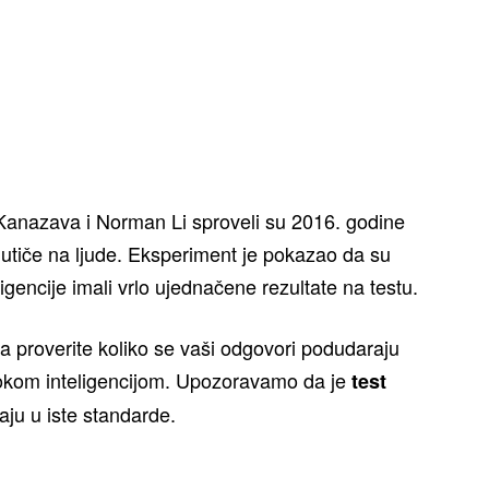
 Kanazava i Norman Li sproveli su 2016. godine
utiče na ljude. Eksperiment je pokazao da su
igencije imali vrlo ujednačene rezultate na testu.
 proverite koliko se vaši odgovori podudaraju
sokom inteligencijom. Upozoravamo da je
test
paju u iste standarde.