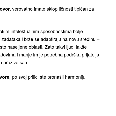
verovatno imate sklop ličnosti tipičan za
ovor,
isokim intelektualnim sposobnostima bolje
h zadataka i brže se adaptiraju na novu sredinu –
o naseljene oblasti. Zato takvi ljudi lakše
adovima i manje im je potrebna podrška prijatelja
a prežive sami.
, po svoj prilici ste pronašli harmoniju
ovore