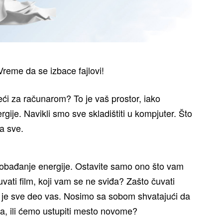
Vreme da se izbace fajlovi!
ći za računarom? To je vaš prostor, iako
gije. Navikli smo sve skladištiti u kompjuter. Što
a sve.
oslobađanje energije. Ostavite samo ono što vam
uvati film, koji vam se ne sviđa? Zašto čuvati
o je sve deo vas. Nosimo sa sobom shvatajući da
zina, ili ćemo ustupiti mesto novome?