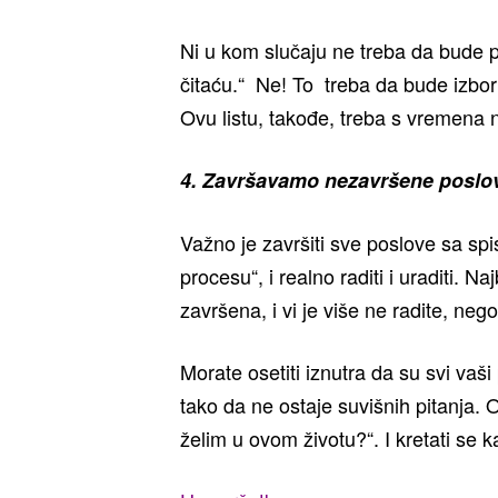
Ni u kom slučaju ne treba da bude p
čitaću.“ Ne! To treba da bude izbor k
Ovu listu, takođe, treba s vremena n
4. Završavamo nezavršene poslo
Važno je završiti sve poslove sa spis
procesu“, i realno raditi i uraditi. Na
završena, i vi je više ne radite, neg
Morate osetiti iznutra da su svi vaši 
tako da ne ostaje suvišnih pitanja. Ov
želim u ovom životu?“. I kretati s