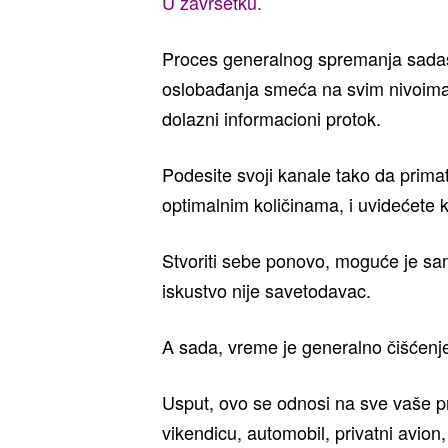
U završetku.
Proces generalnog spremanja sadašn
oslobađanja smeća na svim nivoima, 
dolazni informacioni protok.
Podesite svoji kanale tako da primat
optimalnim količinama, i uvidećete k
Stvoriti sebe ponovo, moguće je sa
iskustvo nije savetodavac.
A sada, vreme je generalno čišćenj
Usput, ovo se odnosi na sve vaše pro
vikendicu, automobil, privatni avion,