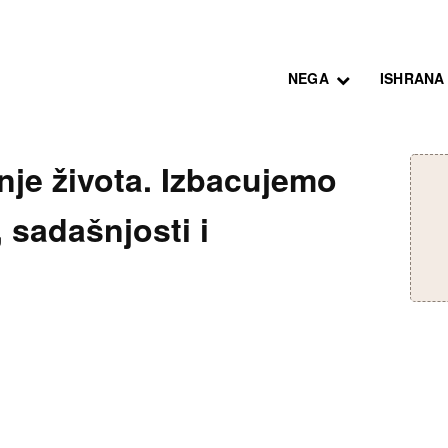
NEGA
ISHRANA
nje života. Izbacujemo
 sadašnjosti i