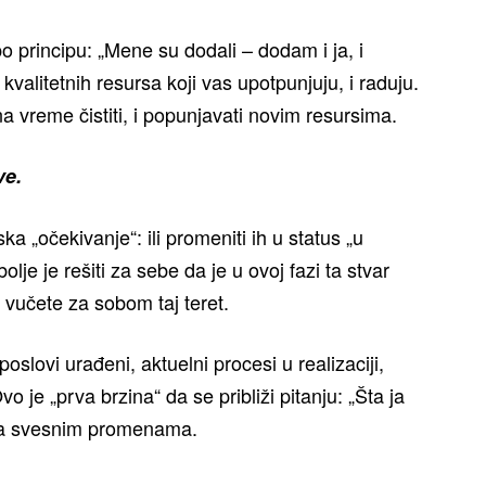
o principu: „Mene su dodali – dodam i ja, i
valitetnih resursa koji vas upotpunjuju, i raduju.
a vreme čistiti, i popunjavati novim resursima.
ve.
ka „očekivanje“: ili promeniti ih u status „u
jbolje je rešiti za sebe da je u ovoj fazi ta stvar
o vučete za sobom taj teret.
poslovi urađeni, aktuelni procesi u realizaciji,
o je „prva brzina“ da se približi pitanju: „Šta ja
e ka svesnim promenama.