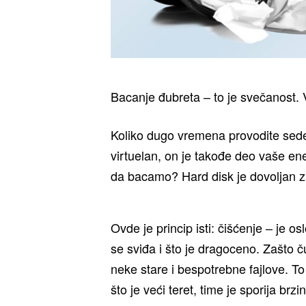
Bacanje đubreta – to je svečanost. 
Koliko dugo vremena provodite sede
virtuelan, on je takođe deo vaše ener
da bacamo? Hard disk je dovoljan z
Ovde je princip isti: čišćenje – je 
se sviđa i što je dragoceno. Zašto č
neke stare i bespotrebne fajlove. T
što je veći teret, time je sporija br