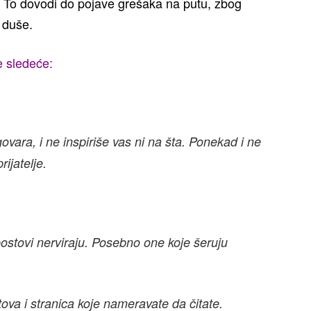
 To dovodi do pojave grešaka na putu, zbog
 duše.
e sledeće:
vara, i ne inspiriše vas ni na šta. Ponekad i ne
ijatelje.
s postovi nerviraju. Posebno one koje šeruju
tova i stranica koje nameravate da čitate.