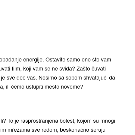
oslobađanje energije. Ostavite samo ono što vam
uvati film, koji vam se ne sviđa? Zašto čuvati
o je sve deo vas. Nosimo sa sobom shvatajući da
zina, ili ćemo ustupiti mesto novome?
uli? To je rasprostranjena bolest, kojom su mnogi
alnim mrežama sve redom, beskonačno šeruju