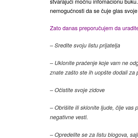
stvarajući moćnu infomacionu buku.
nemogućnosti da se čuje glas svoje
Zato danas preporučujem da uradit
– Sredite svoju listu prijatelja
– Uklonite praćenje koje vam ne odgo
znate zašto ste ih uopšte dodali za pr
– Očistite svoje zidove
– Obrišite ili sklonite ljude, čije va
negativne vesti.
– Opredelite se za listu blogova, saj