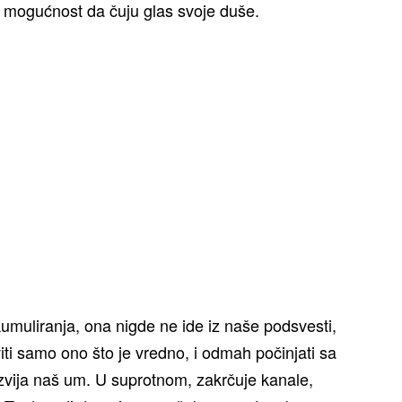
aju mogućnost da čuju glas svoje duše.
muliranja, ona nigde ne ide iz naše podsvesti,
aviti samo ono što je vredno, i odmah počinjati sa
azvija naš um. U suprotnom, zakrčuje kanale,