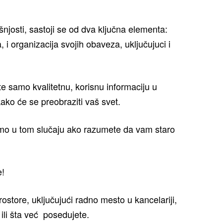
josti, sastoji se od dva ključna elementa:
i organizacija svojih obaveza, uključujuci i
e samo kvalitetnu, korisnu informaciju u
ako će se preobraziti vaš svet.
mo u tom slučaju ako razumete da vam staro
e!
store, uključujući radno mesto u kancelariji,
 ili šta već posedujete.