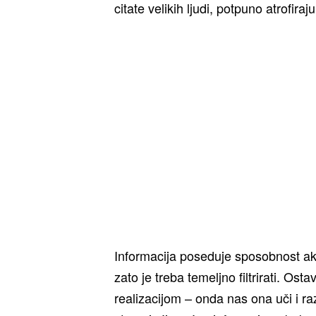
citate velikih ljudi, potpuno atrofir
Informacija poseduje sposobnost aku
zato je treba temeljno filtrirati. Ost
realizacijom – onda nas ona uči i r