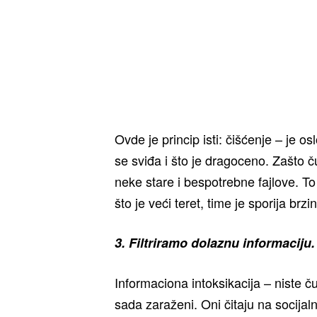
Ovde je princip isti: čišćenje – je 
se sviđa i što je dragoceno. Zašto č
neke stare i bespotrebne fajlove. T
što je veći teret, time je sporija br
3. Filtriramo dolaznu informaciju.
Informaciona intoksikacija – niste č
sada zaraženi. Oni čitaju na socij