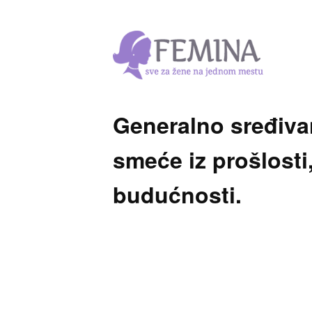
Generalno sređiva
smeće iz prošlosti,
budućnosti.