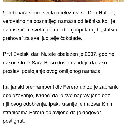
5. februara širom sveta obeležava se Dan Nutele,
verovatno najpoznatijeg namaza od lešnika koji je
danas širom sveta jedan od najpopularnijih „slatkih
grehova“ za sve ljubitelje čokolade.
Prvi Svetski dan Nutele obeležen je 2007. godine,
nakon što je Sara Roso došla na ideju da tako
proslavi postojanje ovog omiljenog namaza.
Italijanski prehrambeni div Ferero ubrzo je zabranio
obeležavanje, tvrdeći da je sve napravljeno bez
njihovog odobrenja. Ipak, kasnije je na zvaničnim
stranicama Ferera objavljeno da je dogovor
postignut.