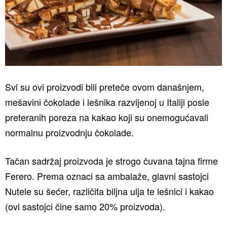
Svi su ovi proizvodi bili preteče ovom današnjem,
mešavini čokolade i lešnika razvijenoj u Italiji posle
preteranih poreza na kakao koji su onemogućavali
normalnu proizvodnju čokolade.
Tačan sadržaj proizvoda je strogo čuvana tajna firme
Ferero. Prema oznaci sa ambalaže, glavni sastojci
Nutele su šećer, različita biljna ulja te lešnici i kakao
(ovi sastojci čine samo 20% proizvoda).