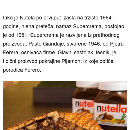
Iako je Nutela po prvi put izašla na tržište 1964.
godine, njena preteča, namaz Supercrema, postojao
je od 1951. Supercrema je razvijena iz prethodnog
proizvoda, Paste Gianduje, stvorene 1946. od Pjetra
Ferera, osnivača firme. Glavni sastojak, lešnik, je
tipični proizvod pokrajine Pijemont iz koje potiče
porodica Ferero.