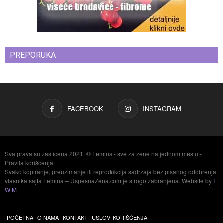
PREPORUKA
FACEBOOK
INSTAGRAM
Sva prava su zasticena 2021. © Femina - sve za žene na jednom mestu -
Pravila korišćenja
Svako kopiranje, preuzimanje ili reprodukcija sadržaja bez pisanog odobrenja
vlasnika sajta Femina – UspesnaZena.com je strogo zabranjena. Website by
I
W M
POČETNA
O NAMA
KONTAKT
USLOVI KORIŠĆENJA