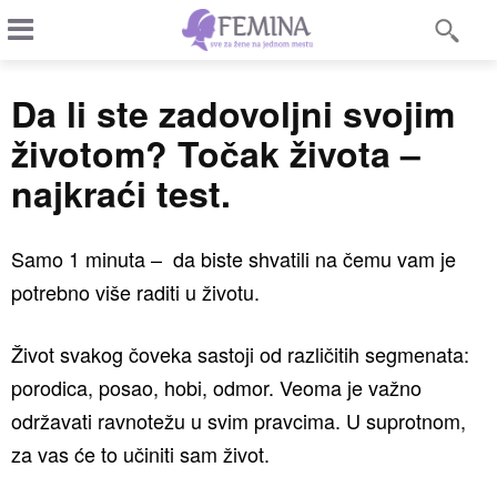
Da li ste zadovoljni svojim
životom? Točak života –
najkraći test.
Samo 1 minuta – da biste shvatili na čemu vam je
potrebno više raditi u životu.
Život svakog čoveka sastoji od različitih segmenata:
porodica, posao, hobi, odmor. Veoma je važno
održavati ravnotežu u svim pravcima. U suprotnom,
za vas će to učiniti sam život.