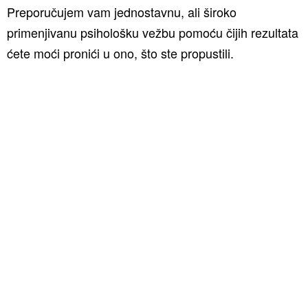
Preporučujem vam jednostavnu, ali široko
primenjivanu psihološku vežbu pomoću čijih rezultata
ćete moći pronići u ono, što ste propustili.