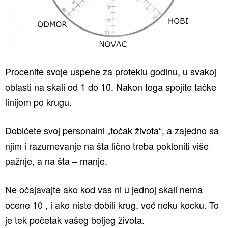
Procenite svoje uspehe za proteklu godinu, u svakoj
oblasti na skali od 1 do 10. Nakon toga spojite tačke
linijom po krugu.
Dobićete svoj personalni „točak života“, a zajedno sa
njim i razumevanje na šta lično treba pokloniti više
pažnje, a na šta – manje.
Ne očajavajte ako kod vas ni u jednoj skali nema
ocene 10 , i ako niste dobili krug, već neku kocku. To
je tek početak vašeg boljeg života.