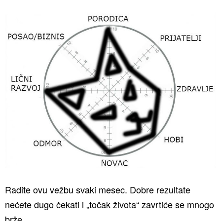
Radite ovu vežbu svaki mesec. Dobre rezultate
nećete dugo čekati i „točak života“ zavrtiće se mnogo
brže.