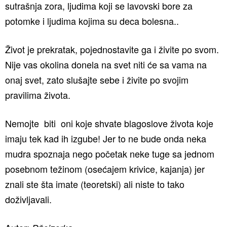
sutrašnja zora, ljudima koji se lavovski bore za
potomke i ljudima kojima su deca bolesna..
Život je prekratak, pojednostavite ga i živite po svom.
Nije vas okolina donela na svet niti će sa vama na
onaj svet, zato slušajte sebe i živite po svojim
pravilima života.
Nemojte biti oni koje shvate blagoslove života koje
imaju tek kad ih izgube! Jer to ne bude onda neka
mudra spoznaja nego početak neke tuge sa jednom
posebnom težinom (osećajem krivice, kajanja) jer
znali ste šta imate (teoretski) ali niste to tako
doživljavali.