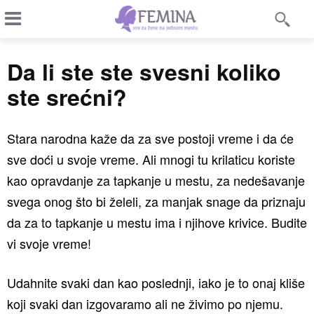
Da li ste ste svesni koliko
ste srećni?
Stara narodna kaže da za sve postoji vreme i da će
sve doći u svoje vreme. Ali mnogi tu krilaticu koriste
kao opravdanje za tapkanje u mestu, za nedešavanje
svega onog što bi želeli, za manjak snage da priznaju
da za to tapkanje u mestu ima i njihove krivice. Budite
vi svoje vreme!
Udahnite svaki dan kao poslednji, iako je to onaj kliše
koji svaki dan izgovaramo ali ne živimo po njemu.