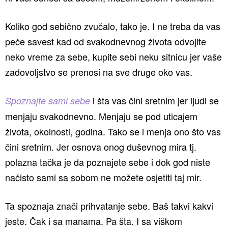
Koliko god sebično zvučalo, tako je. I ne treba da vas
peče savest kad od svakodnevnog života odvojite
neko vreme za sebe, kupite sebi neku sitnicu jer vaše
zadovoljstvo se prenosi na sve druge oko vas.
i šta vas čini sretnim jer ljudi se
Spoznajte sami sebe
menjaju svakodnevno. Menjaju se pod uticajem
života, okolnosti, godina. Tako se i menja ono što vas
čini sretnim. Jer osnova onog duševnog mira tj.
polazna tačka je da poznajete sebe i dok god niste
načisto sami sa sobom ne možete osjetiti taj mir.
Ta spoznaja znači prihvatanje sebe. Baš takvi kakvi
jeste. Čak i sa manama. Pa šta. I sa viškom