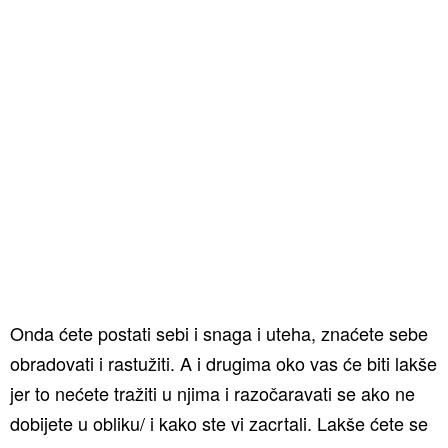
Onda ćete postati sebi i snaga i uteha, znaćete sebe
obradovati i rastužiti. A i drugima oko vas će biti lakše
jer to nećete tražiti u njima i razočaravati se ako ne
dobijete u obliku/ i kako ste vi zacrtali. Lakše ćete se