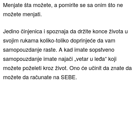
Menjate šta možete, a pomirite se sa onim što ne
možete menjati.
Jedino činjenica i spoznaja da držite konce života u
svojim rukama koliko-toliko doprinjeće da vam
samopouzdanje raste. A kad imate sopstveno
samopouzdanje imate najači „vetar u leđa“ koji
možete poželeti kroz život. Ono će učinit da znate da
možete da računate na SEBE.