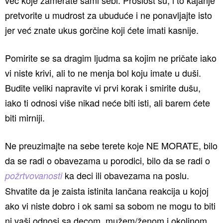
već koje zamerate sami sebi. Prošlost su, i to kajanje
pretvorite u mudrost za ubuduće i ne ponavljajte isto
jer već znate ukus gorčine koji ćete imati kasnije.
Pomirite se sa dragim ljudma sa kojim ne pričate iako
vi niste krivi, ali to ne menja bol koju imate u duši.
Budite veliki napravite vi prvi korak i smirite dušu,
iako ti odnosi više nikad neće biti isti, ali barem ćete
biti mirniji.
Ne preuzimajte na sebe terete koje NE MORATE, bilo
da se radi o obavezama u porodici, bilo da se radi o
ka deci ili obavezama na poslu.
požrtvovanosti
Shvatite da je zaista istinita lančana reakcija u kojoj
ako vi niste dobro i ok sami sa sobom ne mogu to biti
ni vaši odnosi sa decom, mužem/ženom i okolinom.