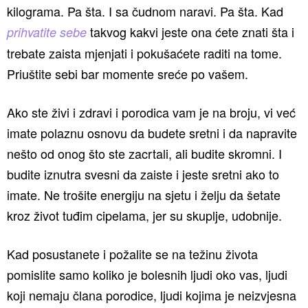
kilograma. Pa šta. I sa čudnom naravi. Pa šta. Kad
takvog kakvi jeste ona ćete znati šta i
prihvatite sebe
trebate zaista mjenjati i pokušaćete raditi na tome.
Priuštite sebi bar momente sreće po vašem.
Ako ste živi i zdravi i porodica vam je na broju, vi već
imate polaznu osnovu da budete sretni i da napravite
nešto od onog što ste zacrtali, ali budite skromni. I
budite iznutra svesni da zaiste i jeste sretni ako to
imate. Ne trošite energiju na sjetu i želju da šetate
kroz život tuđim cipelama, jer su skuplje, udobnije.
Kad posustanete i požalite se na težinu života
pomislite samo koliko je bolesnih ljudi oko vas, ljudi
koji nemaju člana porodice, ljudi kojima je neizvjesna