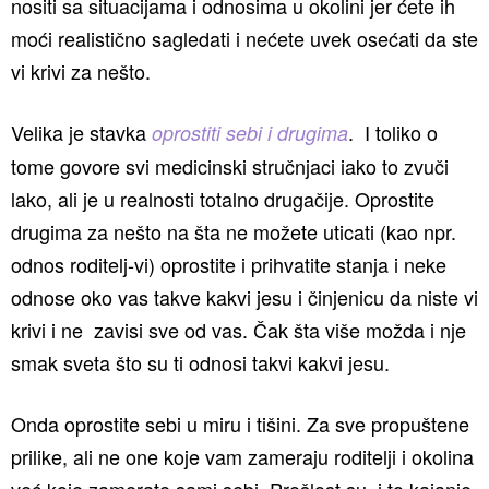
nositi sa situacijama i odnosima u okolini jer ćete ih
moći realistično sagledati i nećete uvek osećati da ste
vi krivi za nešto.
Velika je stavka
. I toliko o
oprostiti sebi i drugima
tome govore svi medicinski stručnjaci iako to zvuči
lako, ali je u realnosti totalno drugačije. Oprostite
drugima za nešto na šta ne možete uticati (kao npr.
odnos roditelj-vi) oprostite i prihvatite stanja i neke
odnose oko vas takve kakvi jesu i činjenicu da niste vi
krivi i ne zavisi sve od vas. Čak šta više možda i nje
smak sveta što su ti odnosi takvi kakvi jesu.
Onda oprostite sebi u miru i tišini. Za sve propuštene
prilike, ali ne one koje vam zameraju roditelji i okolina