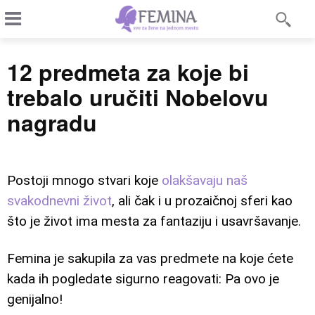
12 predmeta za koje bi
trebalo uručiti Nobelovu
nagradu
Postoji mnogo stvari koje
olakšavaju naš
svakodnevni život
, ali čak i u prozaičnoj sferi kao
što je život ima mesta za fantaziju i usavršavanje.
Femina je sakupila za vas predmete na koje ćete
kada ih pogledate sigurno reagovati: Pa ovo je
genijalno!