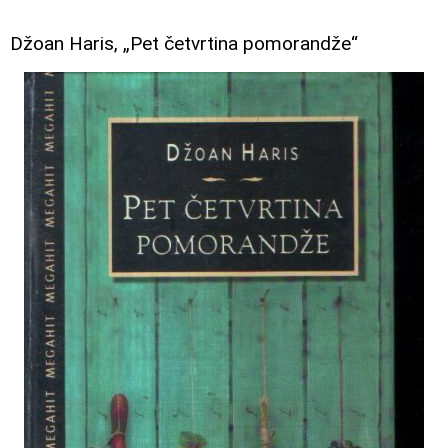
Džoan Haris, „Pet četvrtina pomorandže“