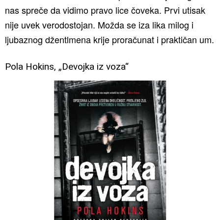
nas spreče da vidimo pravo lice čoveka. Prvi utisak
nije uvek verodostojan. Možda se iza lika milog i
ljubaznog džentlmena krije proračunat i praktičan um.
Pola Hokins, „Devojka iz voza“