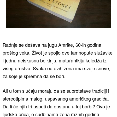
Radnje se dešava na jugu Amrike, 60-ih godina
prošlog veka. Život je spojio dve tamnopute služavke
i jednu neiskusnu belkinju, maturantkiju koledža iz
višeg društva. Svaka od ovih žena ima svoje snove,
za koje je spremna da se bori.
Ali u tom slučaju moraju da se suprotstave tradiciji i
stereotipima malog, uspavanog američkog gradića.
Da li će njih tri uspeti da opstanu u toj borbi? Ovo je
ljudska priča, o sudbinama žena raznih godina i