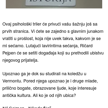
Ovaj psihološki triler će privući vašu šažnju još sa
prvih stranica. Vi ćete se zajedno s glavnim junakom
vratiti u prošlost, koja nije uvek takva, kakvom je se
mi sećamo. Lutajući lavirintima sećanja, Ričard
Pejpen će se setiti događaja koji su prethodili ubistvu
njegovog prijatelja.
Upoznao ga je dok su studirali na koledžu u
Vermontu. Pored njega upoznao je i druge mlade,
prilično bogate, obrazovane ljude, koje interesuje
antička kultura. Ali ko je od njih ubica?