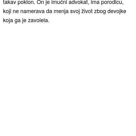
takav poklon. On je imućni advokat, ima porodicu,
koji ne namerava da menja svoj život zbog devojke
koja ga je zavolela.