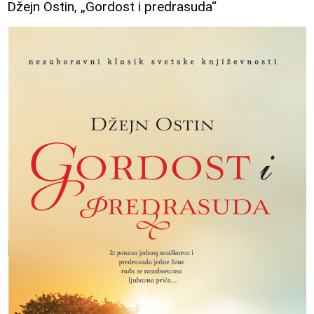
Džejn Ostin, „Gordost i predrasuda“