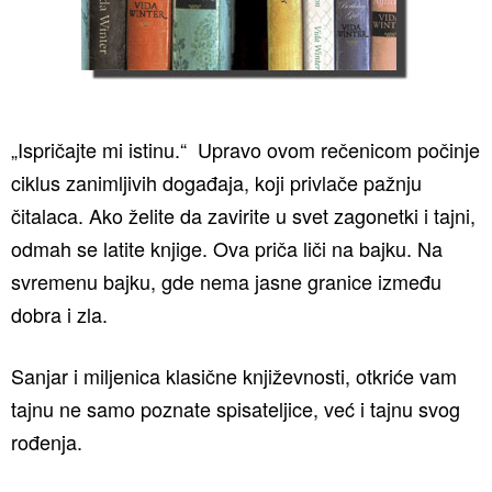
„Ispričajte mi istinu.“ Upravo ovom rečenicom počinje
ciklus zanimljivih događaja, koji privlače pažnju
čitalaca. Ako želite da zavirite u svet zagonetki i tajni,
odmah se latite knjige. Ova priča liči na bajku. Na
svremenu bajku, gde nema jasne granice između
dobra i zla.
Sanjar i miljenica klasične književnosti, otkriće vam
tajnu ne samo poznate spisateljice, već i tajnu svog
rođenja.