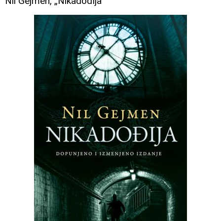
Nil Gejmen, „Nikadođija“