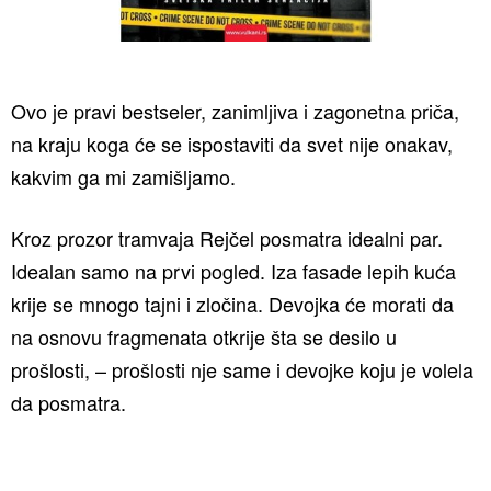
Ovo je pravi bestseler, zanimljiva i zagonetna priča,
na kraju koga će se ispostaviti da svet nije onakav,
kakvim ga mi zamišljamo.
Kroz prozor tramvaja Rejčel posmatra idealni par.
Idealan samo na prvi pogled. Iza fasade lepih kuća
krije se mnogo tajni i zločina. Devojka će morati da
na osnovu fragmenata otkrije šta se desilo u
prošlosti, – prošlosti nje same i devojke koju je volela
da posmatra.