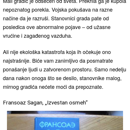
Mali gradić je odsečen od sveta. Prekrila ga je kupola
nepoznatog porekla. Vojska pokušava na razne
načine da je razruši. Stanovnici grada pate od
posledica ove abnormalne pojave – od užasne
vrućine i zagađenog vazduha.
Ali nije ekološka katastrofa koja ih očekuje ono
najstrašnije. Biće vam zanimljivo da posmatrate
ponašanje ljudi u zatvorenom prostoru. Samo nedelju
dana nakon onoga što se desilo, stanovnike malog,
mirnog gradića nećete moći da prepoznate.
Fransoaz Sagan, „Izvestan osmeh“