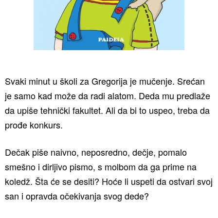
Svaki minut u školi za Gregorija je mučenje. Srećan
je samo kad može da radi alatom. Deda mu predlaže
da upiše tehnički fakultet. Ali da bi to uspeo, treba da
prođe konkurs.
Dečak piše naivno, neposredno, dečje, pomalo
smešno i dirljivo pismo, s molbom da ga prime na
koledž. Šta će se desiti? Hoće li uspeti da ostvari svoj
san i opravda očekivanja svog dede?