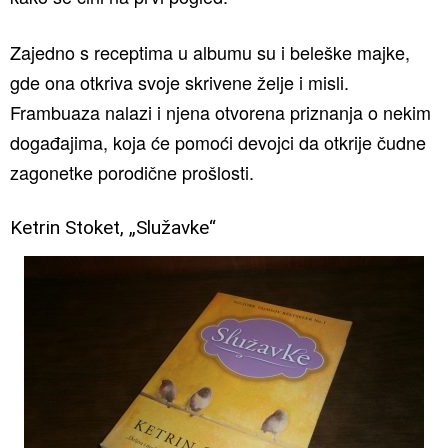
Zajedno s receptima u albumu su i beleške majke,
gde ona otkriva svoje skrivene želje i misli.
Frambuaza nalazi i njena otvorena priznanja o nekim
događajima, koja će pomoći devojci da otkrije čudne
zagonetke porodične prošlosti.
Ketrin Stoket, „Služavke“