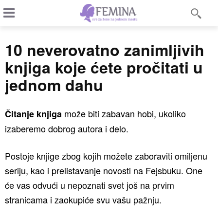
10 neverovatno zanimljivih
knjiga koje ćete pročitati u
jednom dahu
može biti zabavan hobi, ukoliko
Čitanje knjiga
izaberemo dobrog autora i delo.
Postoje knjige zbog kojih možete zaboraviti omiljenu
seriju, kao i prelistavanje novosti na Fejsbuku. One
će vas odvući u nepoznati svet još na prvim
stranicama i zaokupiće svu vašu pažnju.