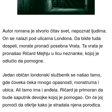
Autor romana je stvorio čitav svet, nepoznat ljudima.
On se nalazi pod ulicama Londona. Da biste tuda
dospeli, morate pronaći posebna Vrata. Ta vrata je
pronašao Ričard Mejhju u licu neznanke, kojoj je
odlučio da pomogne.
Jedan običan londonski službenik se našao tamo,
gde čoveka čeka mnogo opasnosti, monstruma i
ubica. Ali tamo ima i anđela. Ričard je primoran da
bude saputnik devojke kojoj je pomogao. On će joj
pomoći da otkrije kako je stradala njena porodica.