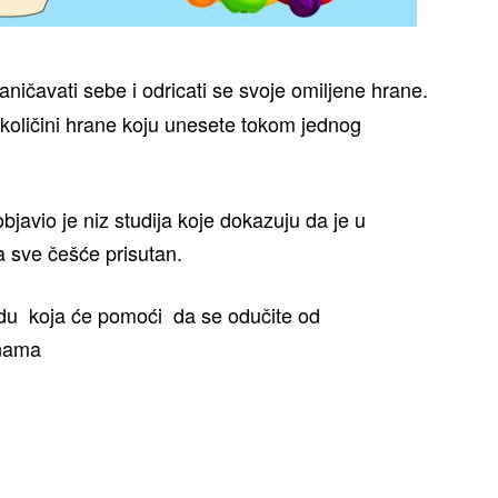
ničavati sebe i odricati se svoje omiljene hrane.
 količini hrane koju unesete tokom jednog
javio je niz studija koje dokazuju da je u
 sve češće prisutan.
u koja će pomoći da se odučite od
inama