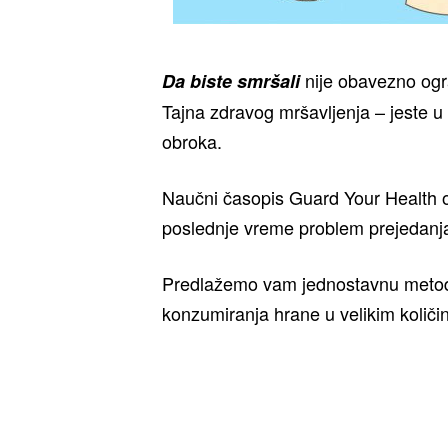
nije obavezno ogra
Da biste smršali
Tajna zdravog mršavljenja – jeste u
obroka.
Naučni časopis Guard Your Health ob
poslednje vreme problem prejedanja
Predlažemo vam jednostavnu metod
konzumiranja hrane u velikim količ