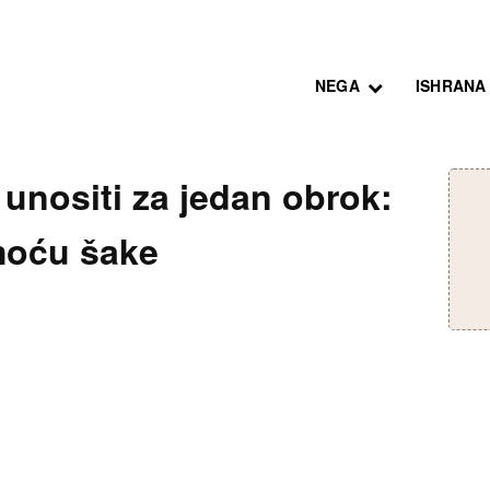
NEGA
ISHRANA
 unositi za jedan obrok:
moću šake