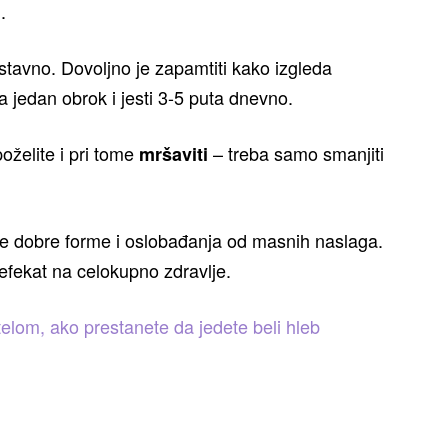
.
stavno. Dovoljno je zapamtiti kako izgleda
a jedan obrok i jesti 3-5 puta dnevno.
oželite i pri tome
– treba samo smanjiti
mršaviti
e dobre forme i oslobađanja od masnih naslaga.
 efekat na celokupno zdravlje.
telom, ako prestanete da jedete beli hleb