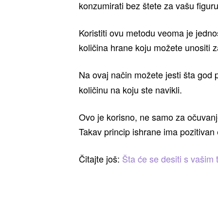
konzumirati bez štete za vašu figuru
Koristiti ovu metodu veoma je jedno
količina hrane koju možete unositi z
Na ovaj način možete jesti šta god p
količinu na koju ste navikli.
Ovo je korisno, ne samo za očuvanj
Takav princip ishrane ima pozitivan
Čitajte još:
Šta će se desiti s vašim 