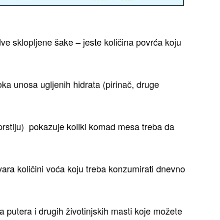
dve sklopljene šake – jeste količina povrća koju
ka unosa ugljenih hidrata (pirinač, druge
prstiju) pokazuje koliki komad mesa treba da
ara količini voća koju treba konzumirati dnevno
a putera i drugih životinjskih masti koje možete