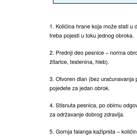
1. Količina hrane koja može stati u 
treba pojesti u toku jednog obroka.
2. Prednji deo pesnice – norma obro
žitarice, testenina, hleb).
3. Otvoren dlan (bez uračunavanja 
pojedete za jedan obrok.
4. Stisnuta pesnica, po obimu odgov
za održavanje dobrog zdravlja.
5. Gornja falanga kažiprsta – količin