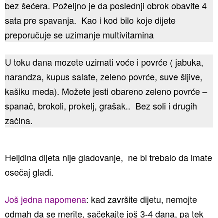
bez šećera. Poželjno je da poslednji obrok obavite 4
sata pre spavanja. Kao i kod bilo koje dijete
preporučuje se uzimanje multivitamina
U toku dana mozete uzimati voće i povrće ( jabuka,
narandza, kupus salate, zeleno povrće, suve šljive,
kašiku meda). Možete jesti obareno zeleno povrće –
spanač, brokoli, prokelj, grašak.. Bez soli i drugih
začina.
Heljdina dijeta nije gladovanje, ne bi trebalo da imate
osečaj gladi.
Još jedna napomena
: kad završite dijetu, nemojte
odmah da se merite, sačekajte još 3-4 dana, pa tek