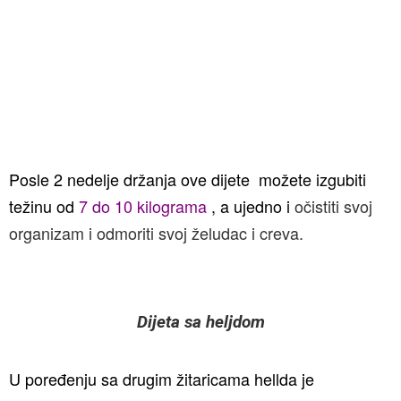
Posle 2 nedelje držanja ove dijete možete izgubiti
težinu od
7 do 10 kilograma
, a ujedno i
očistiti svoj
organizam i odmoriti svoj želudac i creva.
Dijeta sa heljdom
U poređenju sa drugim žitaricama hellda je