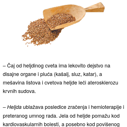
– Čaj od heljdinog cveta ima lekovito dejstvo na
disajne organe i pluća (kašalj, sluz, katar), a
mešavina listova i cvetova heljde leči aterosklerozu
krvnih sudova.
ublažava posledice zračenja i hemioterapije i
– Heljda
preteranog umnog rada. Jela od heljde pomažu kod
kardiovaskularnih bolesti, a posebno kod povišenog