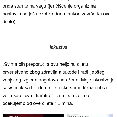
onda stanite na vagu (jer čišćenje organizma
nastavlja se još nekoliko dana, nakon završetka ove
dijete).
Iskustva
„Svima bih preporučila ovu heljdinu dijetu
prvenstveno zbog zdravlja a takođe i radi ljepšeg
vanjskog izgleda pogotovo nas žena. Moje iskustvo je
sasvim ok sa heljdom nije teško samo treba dobra
volja kao i čvrst karakter i znati šta želimo i
očekujemo od ove dijete!“ Elmina.