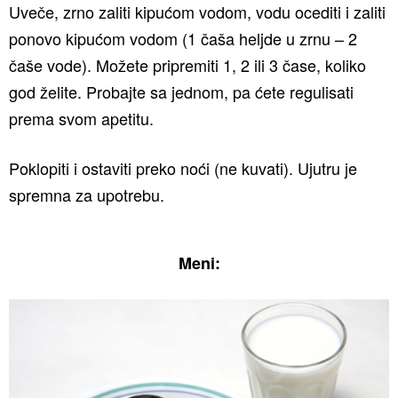
Uveče, zrno zaliti kipućom vodom, vodu ocediti i zaliti
ponovo kipućom vodom (1 čaša heljde u zrnu – 2
čaše vode). Možete pripremiti 1, 2 ili 3 čase, koliko
god želite. Probajte sa jednom, pa ćete regulisati
prema svom apetitu.
Poklopiti i ostaviti preko noći (ne kuvati). Ujutru je
spremna za upotrebu.
Meni: