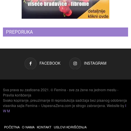
PREPORUKA
FACEBOOK
INSTAGRAM
Sva prava su zasticena 2021. © Femina - sve za žene na jednom mestu -
Pravila korišćenja
Svako kopiranje, preuzimanje ili reprodukcija sadržaja bez pisanog odobrenja
vlasnika sajta Femina – UspesnaZena.com je strogo zabranjena. Website by
I
W M
POČETNA
O NAMA
KONTAKT
USLOVI KORIŠĆENJA