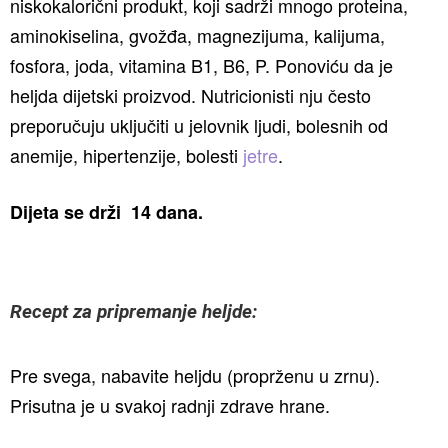
niskokalorični produkt, koji sadrži mnogo proteina,
aminokiselina, gvožđa, magnezijuma, kalijuma,
fosfora, joda, vitamina B1, B6, P. Ponoviću da je
heljda dijetski proizvod. Nutricionisti nju često
preporučuju uključiti u jelovnik ljudi, bolesnih od
anemije, hipertenzije, bolesti
jetre
.
Dijeta se drži 14 dana.
Recept za pripremanje heljde:
Pre svega, nabavite heljdu (proprženu u zrnu).
Prisutna je u svakoj radnji zdrave hrane.