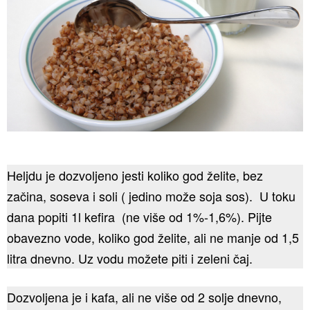
Heljdu je dozvoljeno jesti koliko god želite, bez
začina, soseva i soli ( jedino može soja sos). U toku
dana popiti 1l kefira (ne više od 1%-1,6%). Pijte
obavezno vode, koliko god želite, ali ne manje od 1,5
litra dnevno. Uz vodu možete piti i zeleni čaj.
Dozvoljena je i kafa, ali ne više od 2 solje dnevno,