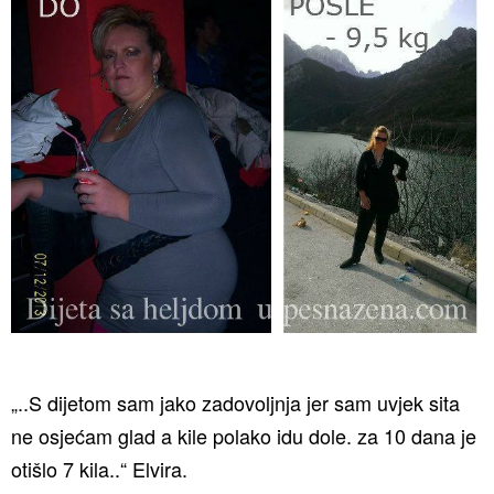
„..S dijetom sam jako zadovoljnja jer sam uvjek sita
ne osjećam glad a kile polako idu dole. za 10 dana je
otišlo 7 kila..“ Elvira.