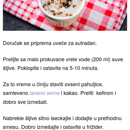
Doručak se priprema uveče za sutradan.
Prelijte sa malo prokuvane vrele vode (200 ml) suve
šljive. Poklopite i ostavite na 5-10 minuta.
Za to vreme u činiju staviti ovseni pahuljice,
samleveno
i kakao. Preliti kefirom i
laneno seme
dobro sve izmešati.
Nabrekle šljive sitno iseckajte i dodajte u prethodnu
smesu. Dobro izmešajte i ostavite u frižider.