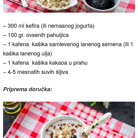
– 300 ml kefira (ili nemasnog jogurta)
– 100 gr. ovsenih pahuljica
– 1 kafena kašika samlevenog lanenog semena (ili 1
kašika lanenog ulja)
– 1 kafena kašika kakaoa u prahu
– 4-5 mesnatih suvih šljiva
Priprema doručka: