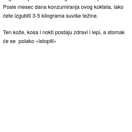
Posle mesec dana konzumiranja ovog koktela, lako
ćete izgubiti 3-5 kilograma suviše težine.
Ten kože, kosa i nokti postaju zdravi i lepi, a stomak
će se polako «istopiti»