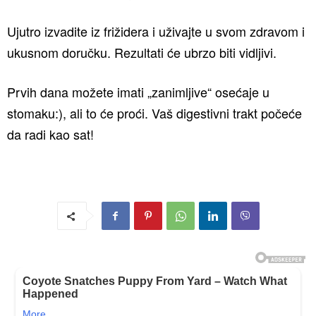
Ujutro izvadite iz frižidera i uživajte u svom zdravom i
ukusnom doručku. Rezultati će ubrzo biti vidljivi.
Prvih dana možete imati „zanimljive“ osećaje u
stomaku:), ali to će proći. Vaš digestivni trakt počeće
da radi kao sat!