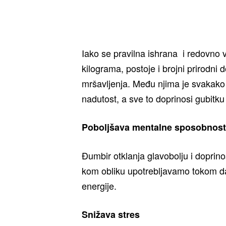
Iako se pravilna ishrana i redovno 
kilograma, postoje i brojni prirodn
mršavljenja. Među njima je svakako
nadutost, a sve to doprinosi gubitku
Poboljšava mentalne sposobnost
Đumbir otklanja glavobolju i doprin
kom obliku upotrebljavamo tokom da
energije.
Snižava stres