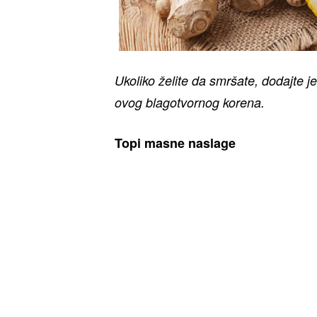
Ukoliko želite da smršate, dodajte j
ovog blagotvornog korena.
Topi masne naslage