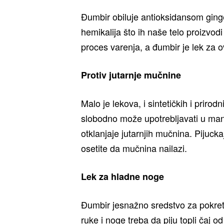
Đumbir obiluje antioksidansom ginge
hemikalija što ih naše telo proizvod
proces varenja, a đumbir je lek za 
Protiv jutarnje mučnine
Malo je lekova, i sintetičkih i prirod
slobodno može upotrebljavati u man
otklanjaje jutarnjih mučnina. Pijuck
osetite da mučnina nailazi.
Lek za hladne noge
Đumbir jesnažno sredstvo za pokretan
ruke i noge treba da piju topli čaj o