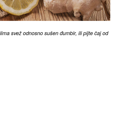
elima svež odnosno sušen đumbir, ili pijte čaj od