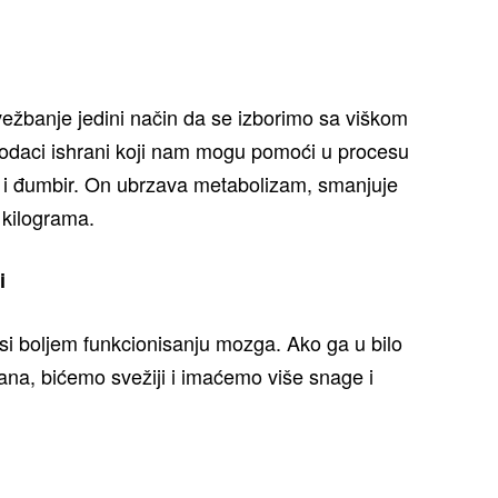
vežbanje jedini način da se izborimo sa viškom
i dodaci ishrani koji nam mogu pomoći u procesu
 i đumbir. On ubrzava metabolizam, smanjuje
 kilograma.
i
osi boljem funkcionisanju mozga. Ako ga u bilo
na, bićemo svežiji i imaćemo više snage i