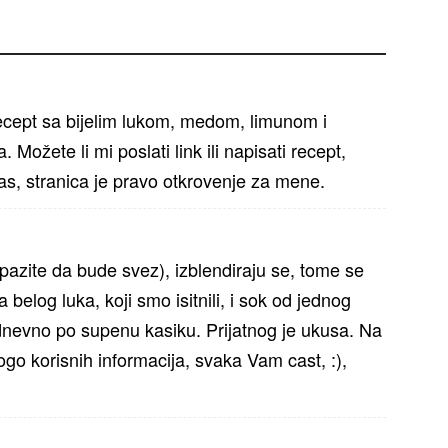
ept sa bijelim lukom, medom, limunom i
 Možete li mi poslati link ili napisati recept,
s, stranica je pravo otkrovenje za mene.
azite da bude svez), izblendiraju se, tome se
belog luka, koji smo isitnili, i sok od jednog
ta dnevno po supenu kasiku. Prijatnog je ukusa. Na
go korisnih informacija, svaka Vam cast, :),