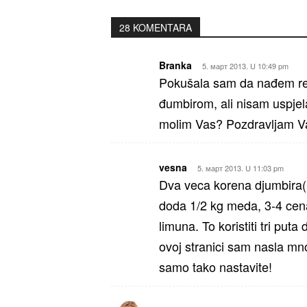
28 KOMENTARA
Branka
5. март 2013. U 10:49 pm
Pokušala sam da nađem rec
đumbirom, ali nisam uspjela.
molim Vas? Pozdravljam Va
vesna
5. март 2013. U 11:03 pm
Dva veca korena djumbira(p
doda 1/2 kg meda, 3-4 cena 
limuna. To koristiti tri pu
ovoj stranici sam nasla mno
samo tako nastavite!