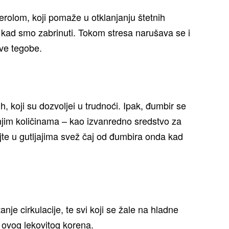
rolom, koji pomaže u otklanjanju štetnih
i kad smo zabrinuti. Tokom stresa narušava se i
ove tegobe.
nih, koji su dozvoljei u trudnoći. Ipak, đumbir se
jim količinama – kao izvanredno sredstvo za
ajte u gutljajima svež čaj od đumbira onda kad
je cirkulacije, te svi koji se žale na hladne
d ovog lekovitog korena.