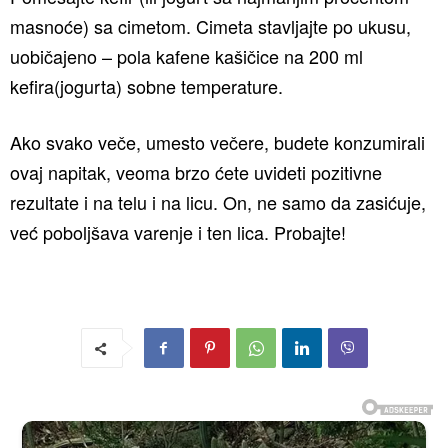
masnoće) sa cimetom. Cimeta stavljajte po ukusu,
uobičajeno – pola kafene kašičice na 200 ml
kefira(jogurta) sobne temperature.
Ako svako veče, umesto večere, budete konzumirali
ovaj napitak, veoma brzo ćete uvideti pozitivne
rezultate i na telu i na licu. On, ne samo da zasićuje,
već poboljšava varenje i ten lica. Probajte!