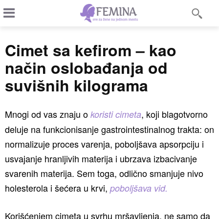
Cimet sa kefirom – kao
način oslobađanja od
suvišnih kilograma
Mnogi od vas znaju o
, koji blagotvorno
koristi cimeta
deluje na funkcionisanje gastrointestinalnog trakta: on
normalizuje proces varenja, poboljšava apsorpciju i
usvajanje hranljivih materija i ubrzava izbacivanje
svarenih materija. Sem toga, odlično smanjuje nivo
holesterola i šećera u krvi,
poboljšava vid.
Korišćenjem cimeta u svrhu mršavljenja, ne samo da