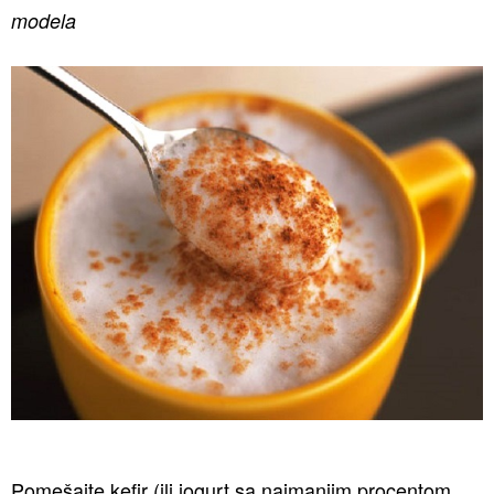
modela
Pomešajte kefir (ili jogurt sa najmanjim procentom