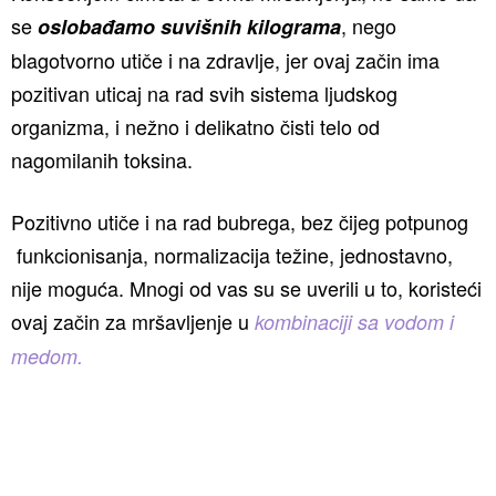
se
, nego
oslobađamo suvišnih kilograma
blagotvorno utiče i na zdravlje, jer ovaj začin ima
pozitivan uticaj na rad svih sistema ljudskog
organizma, i nežno i delikatno čisti telo od
nagomilanih toksina.
Pozitivno utiče i na rad bubrega, bez čijeg potpunog
funkcionisanja, normalizacija težine, jednostavno,
nije moguća. Mnogi od vas su se uverili u to, koristeći
ovaj začin za mršavljenje u
kombinaciji sa vodom i
medom.