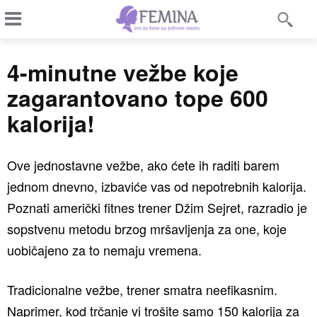
4-minutne vežbe koje
zagarantovano tope 600
kalorija!
Ove jednostavne vežbe, ako ćete ih raditi barem
jednom dnevno, izbaviće vas od nepotrebnih kalorija.
Poznati američki fitnes trener Džim Sejret, razradio je
sopstvenu metodu brzog mršavljenja za one, koje
uobičajeno za to nemaju vremena.
Tradicionalne vežbe, trener smatra neefikasnim.
Naprimer, kod trčanje vi trošite samo 150 kalorija za