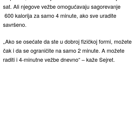
sat. Ali njegove vežbe omogućavaju sagorevanje
600 kalorija za samo 4 minute, ako sve uradite
savršeno.
„Ako se osećate da ste u dobroj fizičkoj formi, možete
čak i da se ograničite na samo 2 minute. A možete
raditi i 4-minutne vežbe dnevno“ – kaže Sejret.