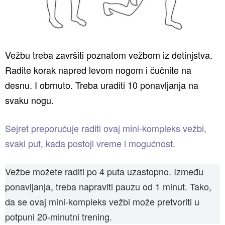
Vežbu treba završiti poznatom vežbom iz detinjstva.
Radite korak napred levom nogom i čučnite na
desnu. I obrnuto. Treba uraditi 10 ponavljanja na
svaku nogu.
Sejret preporučuje raditi ovaj mini-kompleks vežbi,
svaki put, kada postoji vreme i mogućnost.
Vežbe možete raditi po 4 puta uzastopno. Između
ponavljanja, treba napraviti pauzu od 1 minut. Tako,
da se ovaj mini-kompleks vežbi može pretvoriti u
potpuni 20-minutni trening.