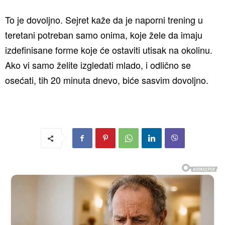
To je dovoljno. Sejret kaže da je naporni trening u
teretani potreban samo onima, koje žele da imaju
izdefinisane forme koje će ostaviti utisak na okolinu.
Ako vi samo želite izgledati mlado, i odlično se
osećati, tih 20 minuta dnevo, biće sasvim dovoljno.