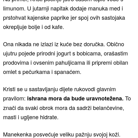
limunom. U jutarnji napitak dodaje manuka med i
prstohvat kajenske paprike jer spoj ovih sastojaka
okrepljuje bolje i od kafe.
Ona nikada ne izlazi iz kuće bez doručka. Obično
ujutru pojede prirodni jogurt s bobicama, orašastim
prodovima i ovsenim pahuljicama ili pripremi obilan
omlet s pečurkama i spanaćem.
Kristi se u sastavljanju dijete rukovodi glavnim
pravilom:
To
ishrana mora da bude uravnotežena.
znači da svaki obrok mora da sadrži belančevine,
masti i ugljene hidrate.
Manekenka posvećuje veliku pažnju svojoj koži.