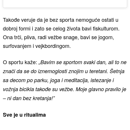
Takođe veruje da je bez sporta nemoguće ostati u
dobroj formi i zato se celog života bavi fiskulturom.
Ona trči, pliva, radi vežbe snage, bavi se jogom,
surfovanjem i vejkbordingom.
O sportu kaže:
„Bavim se sportom svaki dan, ali to ne
znači da se do iznemoglosti znojim u teretani. Šetnja
sa decom po parku, joga i meditacija, istezanje i
vožnja bicikla takođe su vežbe. Moje glavno pravilo je
– ni dan bez kretanja!”
Sve je u ritualima