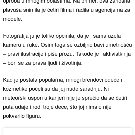
oproba u mnogim oblastima. Na primer, ova zanosna
plavuša snimila je četiri filma i radila u agencijama za
modele.
Fotografija ju je toliko opčinila, da je i sama uzela
kameru u ruke. Osim toga se ozbiljno bavi umetnošću
– pravi ilustracije i piše prozu. Takođe je i aktivistkinja
– bori se za prava ljudi i životinja.
Kad je postala popularna, mnogi brendovi odeće i
kozmetike počeli su da joj nude saradnju. Ni
meteorski uspon u karijeri nije je sprečio da se četiri
puta udaje i rodi troje dece, što joj nimalo nije
pokvarilo figuru.