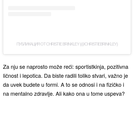
ПУБЛИКАЦИЯ ОТ CHRISTIE BRINKLEY (@CHRISTIEBRINKLEY)
Za nju se naprosto može reći: sportistkinja, pozitivna
ličnost i lepotica. Da biste radili toliko stvari, važno je
da uvek budete u formi. A to se odnosi i na fizičko i
na mentalno zdravlje. Ali kako ona u tome uspeva?