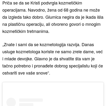
Priča se da se Kristi podvrgla kozmetičkim
operacijama. Navodno, žena od 68 godina ne može
da izgleda tako dobro. Glumica negira da je ikada išla
na plastičnu operaciju, ali otvoreno govori o mnogim
kozmetičkim tretmanima.
„Znate i sami da se kozmetologija razvija. Danas
usluge kozmetologa koriste ne samo zrele dame, već
i mlade devojke. Glavno je da shvatite šta vam je
tačno potrebno i pronađete dobrog specijalistu koji će
ostvariti sve vaše snove“.