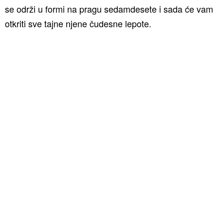
se održi u formi na pragu sedamdesete i sada će vam
otkriti sve tajne njene čudesne lepote.