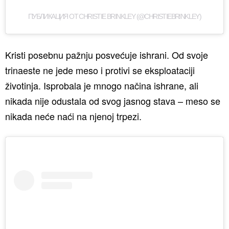
ПУБЛИКАЦИЯ ОТ CHRISTIE BRINKLEY (@CHRISTIEBRINKLEY)
Kristi posebnu pažnju posvećuje ishrani. Od svoje
trinaeste ne jede meso i protivi se eksploataciji
životinja. Isprobala je mnogo načina ishrane, ali
nikada nije odustala od svog jasnog stava – meso se
nikada neće naći na njenoj trpezi.