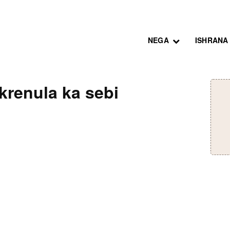
NEGA
ISHRANA
i krenula ka sebi