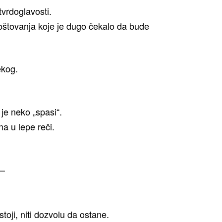
tvrdoglavosti.
oštovanja koje je dugo čekalo da bude
ekog.
 je neko „spasi“.
a u lepe reči.
 –
stoji, niti dozvolu da ostane.