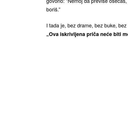
govorio: “Nemoj da previše osećaš,
boriš.”
I tada je, bez drame, bez buke, bez
„Ova iskrivljena priča neće biti m