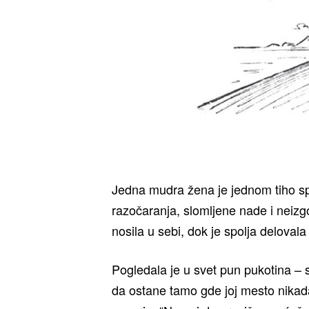
Jedna mudra žena je jednom tiho spa
razočaranja, slomljene nade i neiz
nosila u sebi, dok je spolja delovala
Pogledala je u svet pun pukotina – sv
da ostane tamo gde joj mesto nikada 