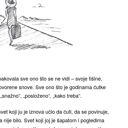
kovala sve ono što se ne vidi – svoje tišine,
govorene snove. Sve ono što je godinama ćutke
 „snažno“, „posloženo“, „kako treba“.
et koji ju je iznova učio da ćuti, da se povinuje,
nije bilo. Svet koji joj je šapatom i pogledima