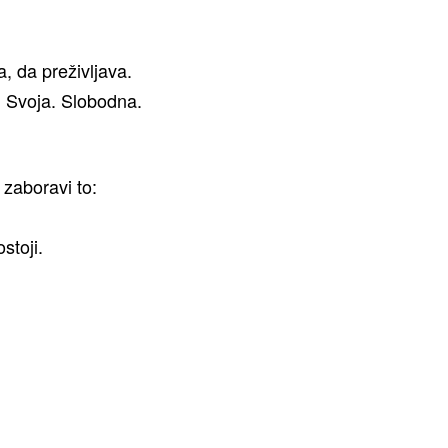
a, da preživljava.
. Svoja. Slobodna.
zaboravi to:
ostoji.