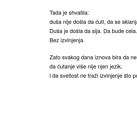
Tada je shvatila:
duša nije došla da ćuti, da se sklanj
Duša je došla da sija. Da bude cela
Bez izvinjenja.
Zato svakog dana iznova bira da ne 
da ćutanje više nije njen jezik,
i da svetlost ne traži izvinjenje što p