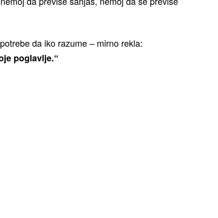
 nemoj da previše sanjaš, nemoj da se previše
 potrebe da iko razume – mirno rekla:
oje poglavlje.“