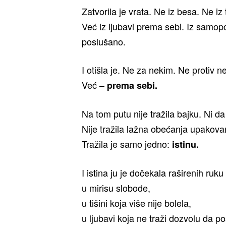
Zatvorila je vrata. Ne iz besa. Ne iz 
Već iz ljubavi prema sebi. Iz samop
poslušano.
I otišla je. Ne za nekim. Ne protiv n
Već –
prema sebi.
Na tom putu nije tražila bajku. Ni da
Nije tražila lažna obećanja upakovan
Tražila je samo jedno:
istinu.
I istina ju je dočekala raširenih ruku
u mirisu slobode,
u tišini koja više nije bolela,
u ljubavi koja ne traži dozvolu da po