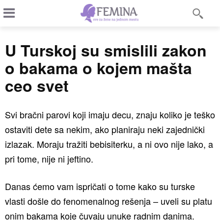
U Turskoj su smislili zakon
o bakama o kojem mašta
ceo svet
Svi bračni parovi koji imaju decu, znaju koliko je teško
ostaviti dete sa nekim, ako planiraju neki zajednički
izlazak. Moraju tražiti bebisiterku, a ni ovo nije lako, a
pri tome, nije ni jeftino.
Danas ćemo vam ispričati o tome kako su turske
vlasti došle do fenomenalnog rešenja – uveli su platu
onim bakama koje čuvaju unuke radnim danima.