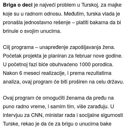
je najveći problem u Turskoj, za majke
Briga o deci
koje su u radnom odnosu. Međutim, turska vlada je
pronašla jednostavno rešenje – platiti bakama da bi
brinule o svojim unucima.
Cilj programa – unapređenje zapošljavanja žena.
Početak projekta je planiran za februar nove godine.
U početnoj fazi biće obuhvaćeno 1000 porodica.
Nakon 6 meseci realizacije, i prema rezultatima
analiza, ovaj program će biti proširen na celu državu.
Ovaj program će omogućiti ženama da pređu na
puno radno vreme, i samim tim, više zarađuju. U
intervjuu za CNN, ministar rada i socijalne sigurnosti
Turske, rekao je da će za brigu o unucima bake