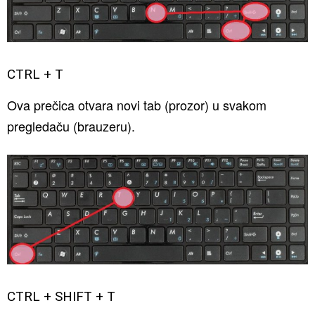
CTRL + T
Ova prečica otvara novi tab (prozor) u svakom
pregledaču (brauzeru).
CTRL + SHIFT + T