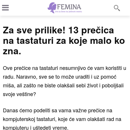
Za sve prilike! 13 prečica
na tastaturi za koje malo ko
zna.
Ove prečice na tastaturi nesumnjivo će vam koristiti u
radu. Naravno, sve se to može uraditi i uz pomoć
miša, ali zašto ne biste olakšali sebi život i poboljšali
svoje veštine?
Danas ćemo podeliti sa vama važne prečice na
kompjuterskoj tastaturi, koje će vam olakšati rad na
kompjuteru i uštedeti vreme.