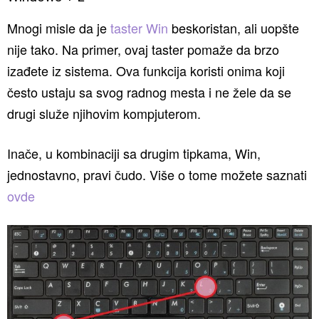
Mnogi misle da je
taster Win
beskoristan, ali uopšte
nije tako. Na primer, ovaj taster pomaže da brzo
izađete iz sistema. Ova funkcija koristi onima koji
često ustaju sa svog radnog mesta i ne žele da se
drugi služe njihovim kompjuterom.
Inače, u kombinaciji sa drugim tipkama, Win,
jednostavno, pravi čudo. Više o tome možete saznati
ovde