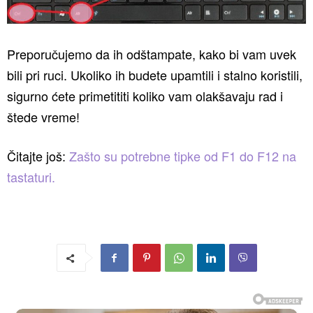
Preporučujemo da ih odštampate, kako bi vam uvek
bili pri ruci. Ukoliko ih budete upamtili i stalno koristili,
sigurno ćete primetititi koliko vam olakšavaju rad i
štede vreme!
Čitajte još:
Zašto su potrebne tipke od F1 do F12 na
tastaturi.