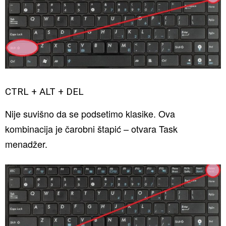
CTRL + ALT + DEL
Nije suvišno da se podsetimo klasike. Ova
kombinacija je čarobni štapić – otvara Task
menadžer.