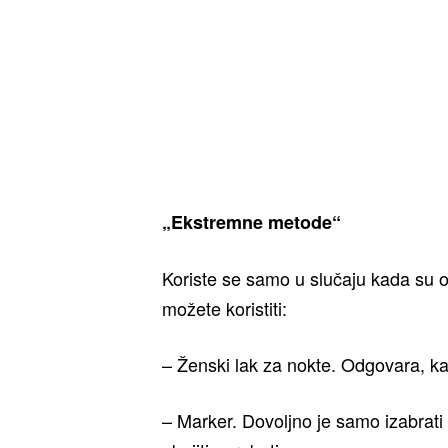
„Ekstremne metode“
Koriste se samo u slučaju kada su ošt
možete koristiti:
– Ženski lak za nokte. Odgovara, kak
– Marker. Dovoljno je samo izabrati