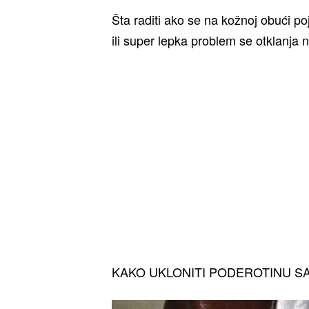
Šta raditi ako se na kožnoj obući p
ili super lepka problem se otklanja 
KAKO UKLONITI PODEROTINU S