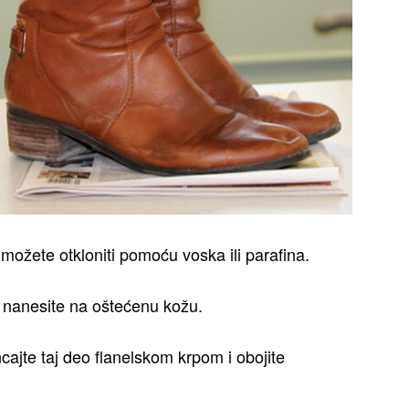
ožete otkloniti pomoću voska ili parafina.
vo nanesite na oštećenu kožu.
cajte taj deo flanelskom krpom i obojite