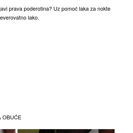
ojavi prava poderotina? Uz pomoć laka za nokte
neverovatno lako.
A OBUĆE