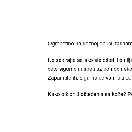
Ogrebotine na kožnoj obući, tašnam
Ne sekirajte se ako ste oštetili omilj
ćete sigurno i uspeti uz pomoć nek
Zapamtite ih, sigurno će vam biti od 
Kako otkloniti oštećenja sa kože? 