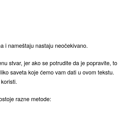
a i nameštaju nastaju neočekivano.
enu stvar, jer ako se potrudite da je popravite, to
oliko saveta koje ćemo vam dati u ovom tekstu.
koristi.
Postoje razne metode: