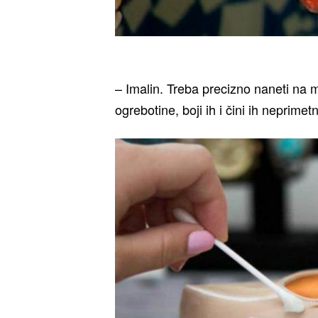
– Imalin. Treba precizno naneti na 
ogrebotine, boji ih i čini ih neprimet