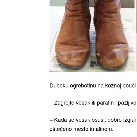
Duboku ogrebotinu na kožnoj obući m
– Zagrejte vosak ili parafin i pažlji
– Kada se vosak osuši, dobro izglan
oštećeno mesto imalinom.