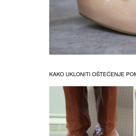
KAKO UKLONITI OŠTEĆENJE P