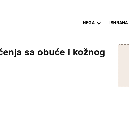
NEGA
ISHRANA
ećenja sa obuće i kožnog