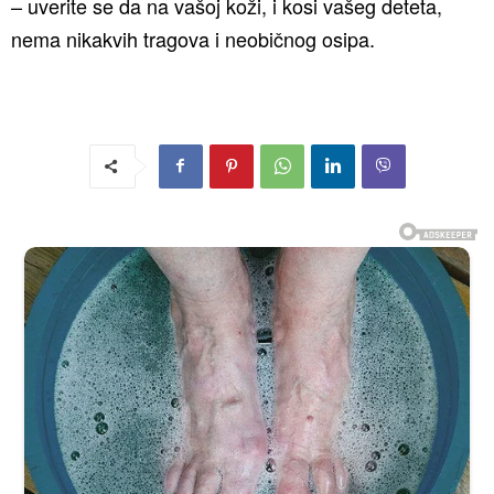
– uverite se da na vašoj koži, i kosi vašeg deteta,
nema nikakvih tragova i neobičnog osipa.