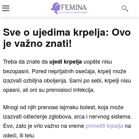
Sve o ujedima krpelja: Ovo
je važno znati!
Treba da znate da
uopšte nisu
ujedi krpelja
bezopasni. Pored neprijatnih osećaja, krpelj može
izazvati ozbiljna oboljenja. Sami po sebi, krpelji nisu
opasni, ali oni su prenosioci infekcija.
Mnogi od njih prenose lajmsku bolest, koja može
izazvati oštećenje zglobova, srca i nervnog sistema.
Evo, zato je vrlo važno na vreme
na
primetiti krpelja
odeći, ili telu.