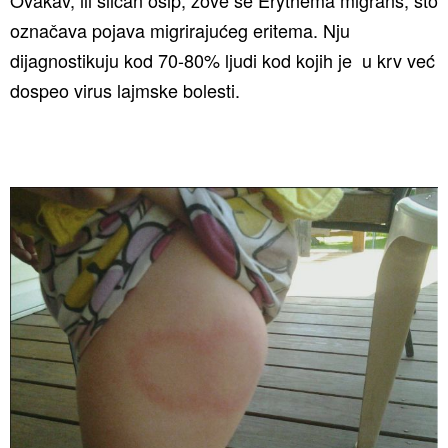
Ovakav, ili sličan osip, zove se Erythema migrans, što
označava pojava migrirajućeg eritema. Nju
dijagnostikuju kod 70-80% ljudi kod kojih je u krv već
dospeo virus lajmske bolesti.