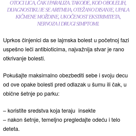
OTOCI LICA, ČAK I PARALIZA. TAKOĐE, KOD OBOLELIH,
DIJAGNOSTIKUJE SE ARITMIJA, OTEŽANO DISANJE, UPALA
KIČMENE MOŽDINE, UKOČENOST EKSTRIMITETA,
NERVOZA I DRUGI SIMPTOMI.
Uprkos činjenici da se lajmska bolest u početnoj fazi
uspešno leči antibioticima, najvažnija stvar je rano
otkrivanje bolesti.
Pokušajte maksimalno obezbediti sebe i svoju decu
od ove opake bolesti pred odlazak u šumu ili čak, u
obične šetnje po parku:
– koristite sredstva koja teraju insekte
– nakon šetnje, temeljno pregledajte odeću i telo
deteta.