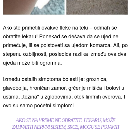
Ako ste primetili ovakve fleke na telu – odmah se
obratite lekaru! Ponekad se dešava da se ujed ne
primećuje, ili se poistoveti sa ujedom komarca. Ali, po
stepenu ozbiljnosti, posledica razlika između ova dva
ujeda može biti ogromna.
Između ostalih simptoma bolesti je: groznica,
glavobolja, hroničan zamor, grčenje mišića i bolovi u
ustima, „težina“ u zglobovima, otok limfnih čvorova. I
ovo su samo početni simptomi.
AKO SE NA VREME NE OBRATITE LEKARU, MOŽE
ZAHVATITI NERVNI SISTEM, SRCE, MOGU SE POJAVITI