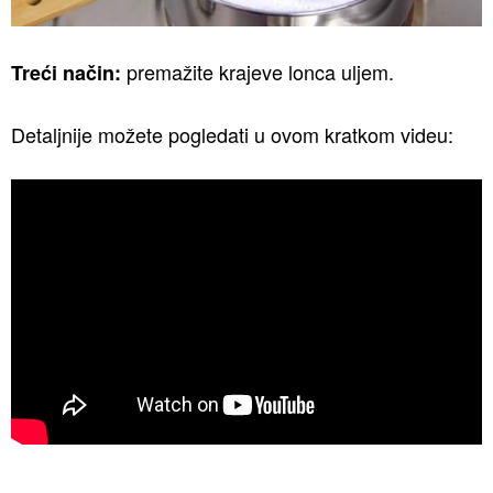
premažite krajeve lonca uljem.
Treći način:
Detaljnije možete pogledati u ovom kratkom videu: