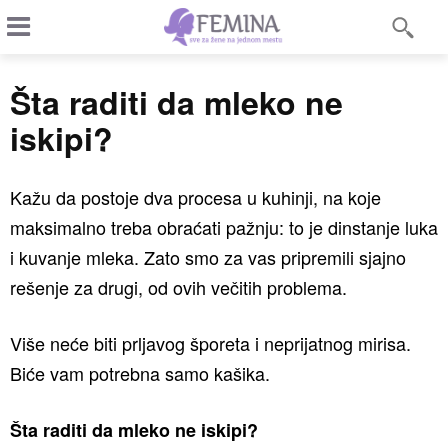
Šta raditi da mleko ne
iskipi?
Kažu da postoje dva procesa u kuhinji, na koje
maksimalno treba obraćati pažnju: to je dinstanje luka
i kuvanje mleka. Zato smo za vas pripremili sjajno
rešenje za drugi, od ovih večitih problema.
Više neće biti prljavog šporeta i neprijatnog mirisa.
Biće vam potrebna samo kašika.
Šta raditi da mleko ne iskipi?