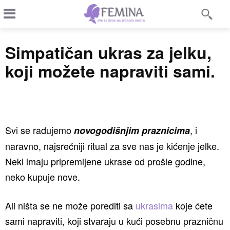
Simpatičan ukras za jelku,
koji možete napraviti sami.
Svi se radujemo
, i
novogodišnjim praznicima
naravno, najsrećniji ritual za sve nas je kićenje jelke.
Neki imaju pripremljene ukrase od prošle godine,
neko kupuje nove.
Ali ništa se ne može porediti sa
ukrasima
koje ćete
sami napraviti, koji stvaraju u kući posebnu prazničnu