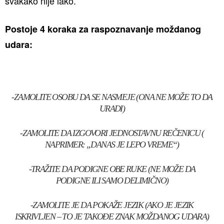
svakako nije lako.
Postoje 4 koraka za raspoznavanje moždanog
udara:
-ZAMOLITE OSOBU DA SE NASMEJE (ONA NE MOŽE TO DA
URADI)
-ZAMOLITE DA IZGOVORI JEDNOSTAVNU REČENICU (
NAPRIMER: „DANAS JE LEPO VREME“)
-TRAŽITE DA PODIGNE OBE RUKE (NE MOŽE DA
PODIGNE ILI SAMO DELIMIČNO)
-ZAMOLITE JE DA POKAŽE JEZIK (AKO JE JEZIK
ISKRIVLJEN – TO JE TAKOĐE ZNAK MOŽDANOG UDARA)