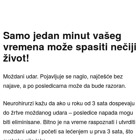
Samo jedan minut vašeg
vremena može spasiti nečiji
život!
Moždani udar. Pojavljuje se naglo, najčešće bez
najave, a po posledicama može da bude razoran.
Neurohirurzi kažu da ako u roku od 3 sata dospevaju
do žrtve moždanog udara – posledice napada mogu
biti eliminisane. Bitno je na vreme raspoznati i utvrditi
moždani udar i početi sa lećenjem u prva 3 sata, što