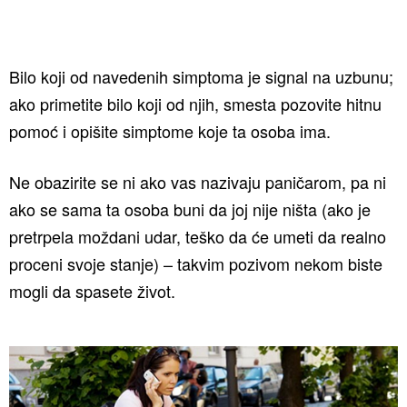
Bilo koji od navedenih simptoma je signal na uzbunu;
ako primetite bilo koji od njih, smesta pozovite hitnu
pomoć i opišite simptome koje ta osoba ima.
Ne obazirite se ni ako vas nazivaju paničarom, pa ni
ako se sama ta osoba buni da joj nije ništa (ako je
pretrpela moždani udar, teško da će umeti da realno
proceni svoje stanje) – takvim pozivom nekom biste
mogli da spasete život.