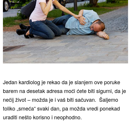
Jedan kardiolog je rekao da je slanjem ove poruke
barem na desetak adresa moći ćete biti sigurni, da je
nečij život – možda je i vaš biti sačuvan. Šaljemo
toliko „smeća“ svaki dan, pa možda vredi ponekad
uraditi nešto korisno i neophodno.