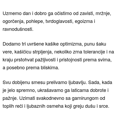
Uzmemo dan i dobro ga očistimo od zavisti, mržnje,
ogorčenja, pohlepe, tvrdoglavosti, egoizma i
ravnodušnosti.
Dodamo tri uvršene kašike optimizma, punu šaku
vere, kašičicu strpljenja, nekoliko zrna tolerancije i na
kraju prstohvat pažljivosti i pristojnosti prema svima,
a posebno prema bliskima.
Svu dobijenu smesu prelivamo ljubavlju. Sada, kada
je jelo spremno, ukrašavamo ga laticama dobrote i
pažnje. Uzimati svakodnevno sa garnirungom od
toplih reči i ljubaznih osmeha koji greju dušu i srce.