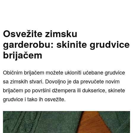
Osvežite zimsku
garderobu: skinite grudvice
brijačem
Običnim brijačem možete ukloniti ućebane grudvice
sa zimskih stvari. Dovoljno je da prevučete novim
brijačem po površini džempera ili dukserice, skinete
grudvice i tako ih osvežite.