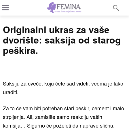
Originalni ukras za vaše
dvorište: saksija od starog
peškira.
Saksiju za cveće, koju ćete sad videti, veoma je lako
uraditi.
Za to će vam biti potreban stari peškir, cement i malo
strpljenja. Ali, zamislite samo reakciju vaših
komšija… Sigurno će poželeti da naprave sličnu.