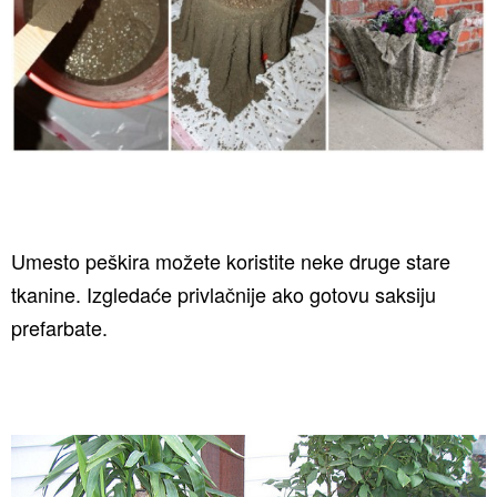
Umesto peškira možete koristite neke druge stare
tkanine. Izgledaće privlačnije ako gotovu saksiju
prefarbate.