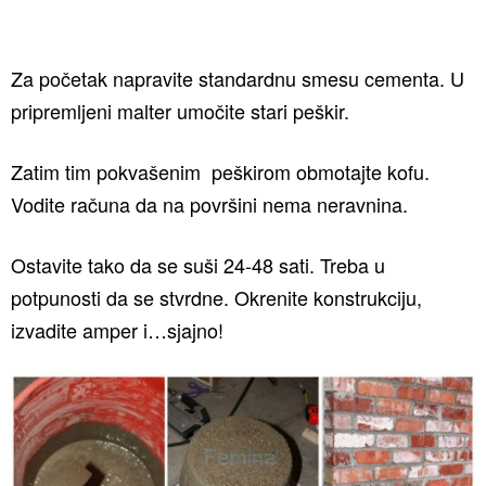
Za početak napravite standardnu smesu cementa. U
pripremljeni malter umočite stari peškir.
Zatim tim pokvašenim peškirom obmotajte kofu.
Vodite računa da na površini nema neravnina.
Ostavite tako da se suši 24-48 sati. Treba u
potpunosti da se stvrdne. Okrenite konstrukciju,
izvadite amper i…sjajno!