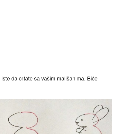
 iste da crtate sa vašim mališanima. Biće