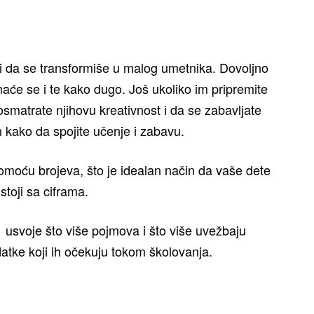
li da se transformiše u malog umetnika. Dovoljno
imaće se i te kako dugo. Još ukoliko im pripremite
smatrate njihovu kreativnost i da se zabavljate
n kako da spojite učenje i zabavu.
omoću brojeva, što je idealan način da vaše dete
 stoji sa ciframa.
 usvoje što više pojmova i što više uvežbaju
datke koji ih očekuju tokom školovanja.