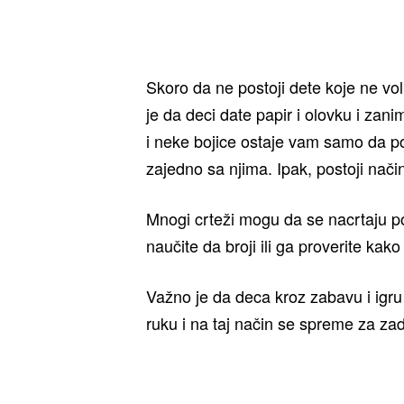
Skoro da ne postoji dete koje ne vo
je da deci date papir i olovku i zan
i neke bojice ostaje vam samo da po
zajedno sa njima. Ipak, postoji nači
Mnogi crteži mogu da se nacrtaju p
naučite da broji ili ga proverite kako
Važno je da deca kroz zabavu i igru
ruku i na taj način se spreme za za