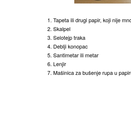
1. Tapeta ili drugi papir, koji nije m
2. Skalpel
3. Selotejp traka
4. Deblji konopac
5. Santimetar ili metar
6. Lenjir
7. Mašinica za bušenje rupa u papir