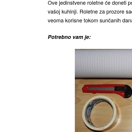
Ove jedinstvene roletne će doneti p
vašoj kuhinji. Roletne za prozore sad
veoma korisne tokom sunčanih dan
Potrebno vam je: