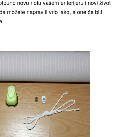
otpuno novu notu vašem enterijeru i novi život
a možete napraviti vrlo lako, a one će biti
a.