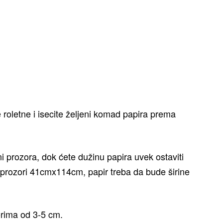
e roletne i isecite željeni komad papira prema
ni prozora, dok ćete dužinu papira uvek ostaviti
 prozori 41cmx114cm, papir treba da bude širine
rima od 3-5 cm.