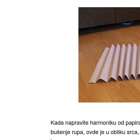
Kada napravite harmoniku od papira
bušenje rupa, ovde je u obliku srca, 