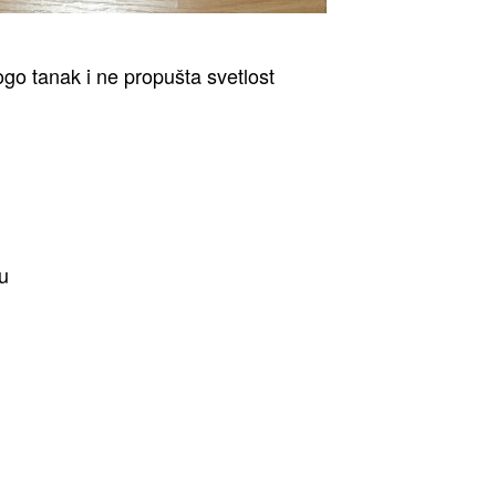
nogo tanak i ne propušta svetlost
u