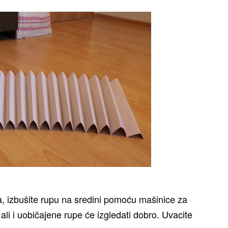
, izbušite rupu na sredini pomoću mašinice za
ali i uobičajene rupe će izgledati dobro. Uvacite