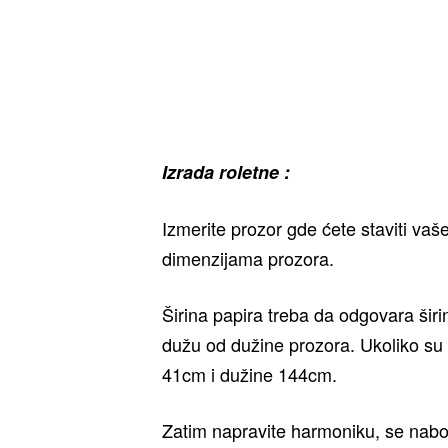
Izrada roletne :
Izmerite prozor gde ćete staviti vaš
dimenzijama prozora.
Širina papira treba da odgovara širi
dužu od dužine prozora. Ukoliko su
41cm i dužine 144cm.
Zatim napravite harmoniku, se nabo