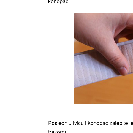
konopac.
Poslednju ivicu i konopac zalepite l
trakom)