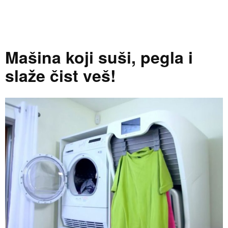
Mašina koji suši, pegla i
slaže čist veš!