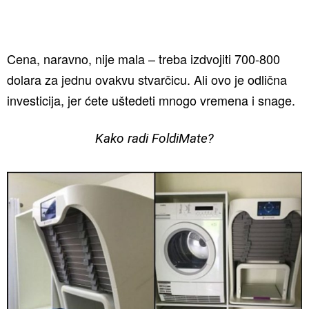
Cena, naravno, nije mala – treba izdvojiti 700-800
dolara za jednu ovakvu stvarčicu. Ali ovo je odlična
investicija, jer ćete uštedeti mnogo vremena i snage.
Kako radi FoldiMate?