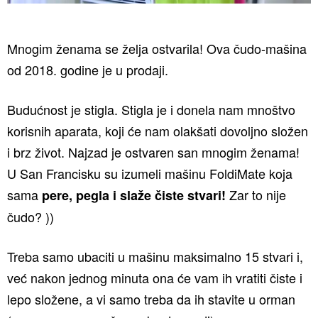
Mnogim ženama se želja ostvarila! Ova čudo-mašina
od 2018. godine je u prodaji.
Budućnost je stigla. Stigla je i donela nam mnoštvo
korisnih aparata, koji će nam olakšati dovoljno složen
i brz život. Najzad je ostvaren san mnogim ženama!
U San Francisku su izumeli mašinu FoldiMate koja
sama
Zar to nije
pere, pegla i slaže čiste stvari!
čudo? ))
Treba samo ubaciti u mašinu maksimalno 15 stvari i,
već nakon jednog minuta ona će vam ih vratiti čiste i
lepo složene, a vi samo treba da ih stavite u orman