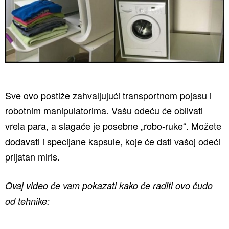
Sve ovo postiže zahvaljujući transportnom pojasu i
robotnim manipulatorima. Vašu odeću će oblivati
vrela para, a slagaće je posebne „robo-ruke“. Možete
dodavati i specijane kapsule, koje će dati vašoj odeći
prijatan miris.
Ovaj video će vam pokazati kako će raditi ovo čudo
od tehnike: