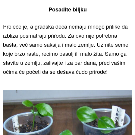
Posadite biljku
Proleće je, a gradska deca nemaju mnogo prilike da
izbliza posmatraju prirodu. Za ovo nije potrebna
bašta, već samo saksija i malo zemlje. Uzmite seme
koje brzo raste, recimo pasulj ili malo žita. Samo ga
stavite u zemlju, zalivajte i za par dana, pred vašim
očima će početi da se dešava čudo prirode!