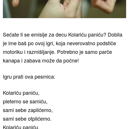
Sećate li se emisije za decu Kolariću paniću? Dobila
je ime baš po ovoj igri, koja neverovatno podstiče
motoriku i razmišljanje. Potrebno je samo parče
kanapa i zabava može da počne!
Igru prati ova pesmica:
Kolariću paniću,
pletemo se samiću,
sami sebe zaplićemo,
sami sebe otplićemo.
Kolariću paniću,