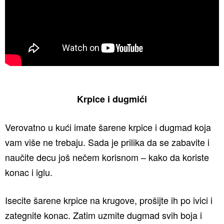
Krpice i dugmići
Verovatno u kući imate šarene krpice i dugmad koja
vam više ne trebaju. Sada je prilika da se zabavite i
naučite decu još nečem korisnom – kako da koriste
konac i iglu.
Isecite šarene krpice na krugove, prošijte ih po ivici i
zategnite konac. Zatim uzmite dugmad svih boja i