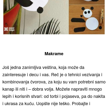
Makrame
Još jedna zanimljiva veština, koja može da
zainteresuje i decu i vas. Reč je o tehnici vezivanja i
kombinovanja čvorova, za koju su vam potrebni samo
kanap ili niti i – dobra volja. Možete napraviti mnogo
lepih i korisnih stvari: od torbi i pojaseva, pa do nakita
i ukrasa za kuću. Uopšte nije teško. Probajte i