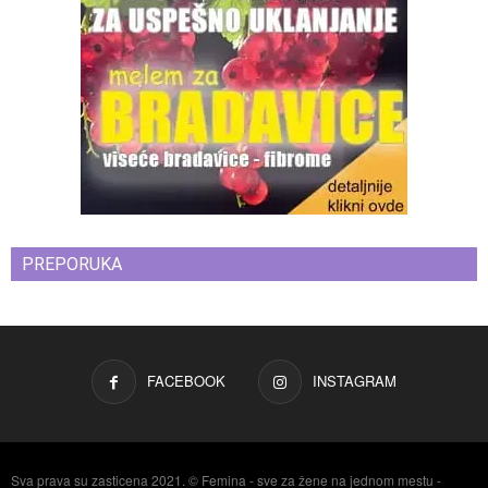
PREPORUKA
FACEBOOK
INSTAGRAM
Sva prava su zasticena 2021. © Femina - sve za žene na jednom mestu -