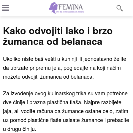
Kako odvojiti lako i brzo
žumanca od belanaca
Ukoliko niste baš vešti u kuhinji ili jednostavno želite
da ubrzate pripremu jela, pogledajte na koji načim
možete odvojiti žumanca od belanaca.
Za izvođenje ovog kulinarskog trika su vam potrebne
dve činije i prazna plastična flaša. Najpre razbijete
jaja, ali vodite računa da žumance ostane celo, zatim
uz pomoć plastične flaše usisate žumance i prebacite
u drugu činiju.