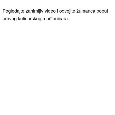
Pogledajte zanimljiv video i odvojite žumanca poput
pravog kulinarskog mađioničara.