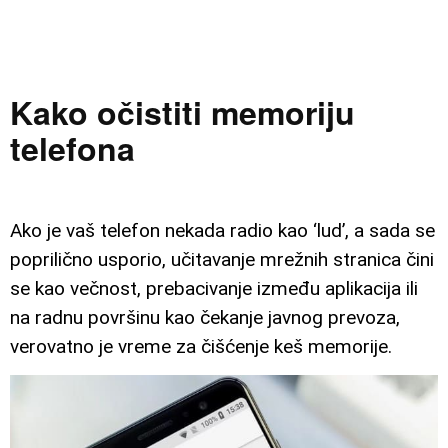
Kako očistiti memoriju
telefona
Ako je vaš telefon nekada radio kao ‘lud’, a sada se
poprilično usporio, učitavanje mrežnih stranica čini
se kao večnost, prebacivanje između aplikacija ili
na radnu površinu kao čekanje javnog prevoza,
verovatno je vreme za čišćenje keš memorije.