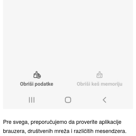
Pre svega, preporučujemo da proverite aplikacije
brauzera, društvenih mreža i različitih mesendzera.