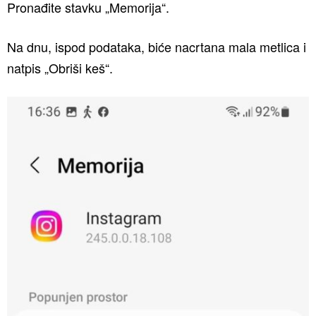
Pronađite stavku „Memorija“.
Na dnu, ispod podataka, biće nacrtana mala metlica i
natpis „Obriši keš“.