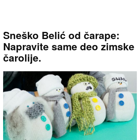
Sneško Belić od čarape:
Napravite same deo zimske
čarolije.