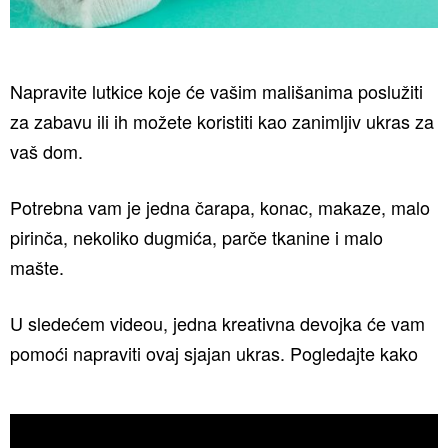
Napravite lutkice koje će vašim mališanima poslužiti
za zabavu ili ih možete koristiti kao zanimljiv ukras za
vaš dom.
Potrebna vam je jedna čarapa, konac, makaze, malo
pirinča, nekoliko dugmića, parče tkanine i malo
mašte.
U sledećem videou, jedna kreativna devojka će vam
pomoći napraviti ovaj sjajan ukras. Pogledajte kako