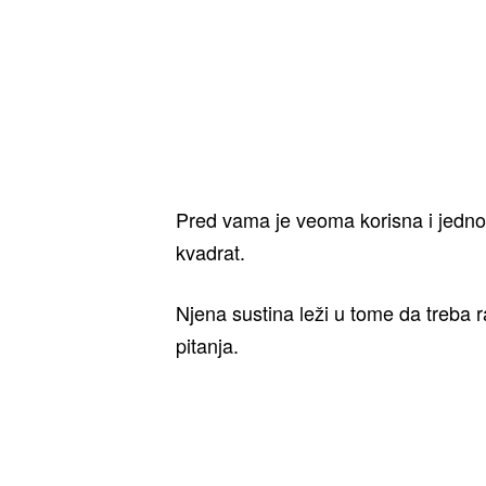
Pred vama je veoma korisna i jedno
kvadrat.
Njena sustina leži u tome da treba r
pitanja.