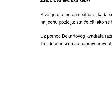
Zašto ova tehnika radi?
Stvar je u tome da u situaciji kada
na jednu poziciju: šta će biti ako se 
Uz pomoć Dekartovog kvadrata razmat
To i doprinosi da se napravi uravno