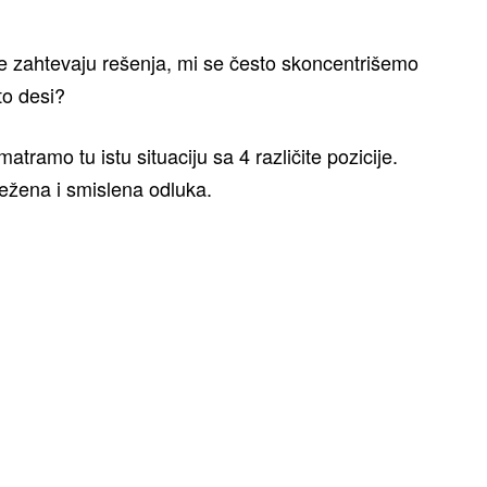
 se zahtevaju rešenja, mi se često skoncentrišemo
to desi?
ramo tu istu situaciju sa 4 različite pozicije.
težena i smislena odluka.