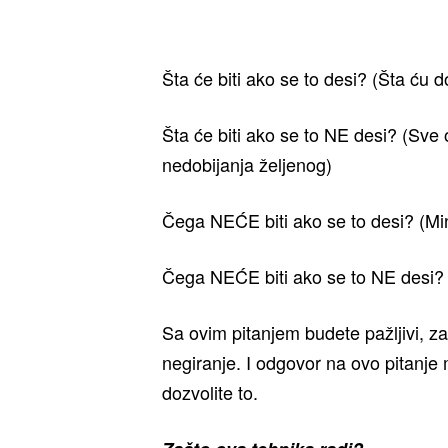
Šta će biti ako se to desi? (Šta ću d
Šta će biti ako se to NE desi? (Sve os
nedobijanja željenog)
Čega NEĆE biti ako se to desi? (Mi
Čega NEĆE biti ako se to NE desi? 
Sa ovim pitanjem budete pažljivi, za
negiranje. I odgovor na ovo pitanje 
dozvolite to.