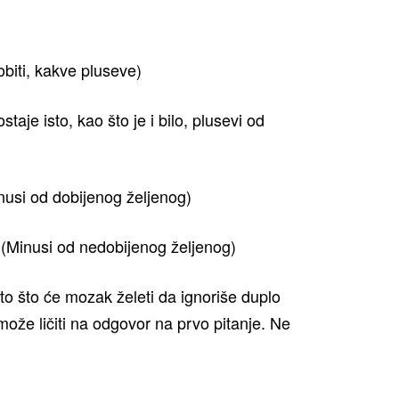
obiti, kakve pluseve)
taje isto, kao što je i bilo, plusevi od
nusi od dobijenog željenog)
(Minusi od nedobijenog željenog)
to što će mozak želeti da ignoriše duplo
može ličiti na odgovor na prvo pitanje. Ne