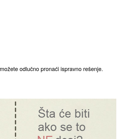
e možete odlučno pronaći ispravno rešenje.