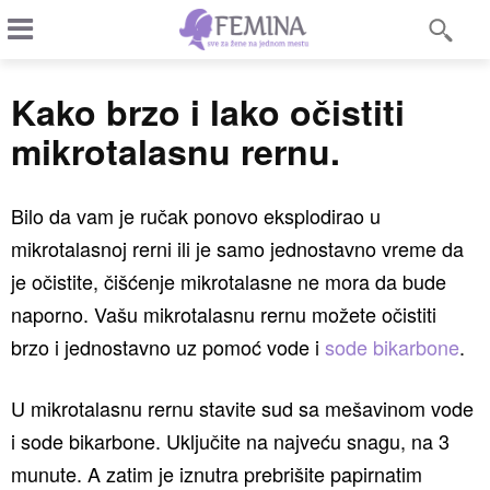
Kako brzo i lako očistiti
mikrotalasnu rernu.
Bilo da vam je ručak ponovo eksplodirao u
mikrotalasnoj rerni ili je samo jednostavno vreme da
je očistite, čišćenje mikrotalasne ne mora da bude
naporno. Vašu mikrotalasnu rernu možete očistiti
brzo i jednostavno uz pomoć vode i
sode bikarbone
.
U mikrotalasnu rernu stavite sud sa mešavinom vode
i sode bikarbone. Uključite na najveću snagu, na 3
munute. A zatim je iznutra prebrišite papirnatim