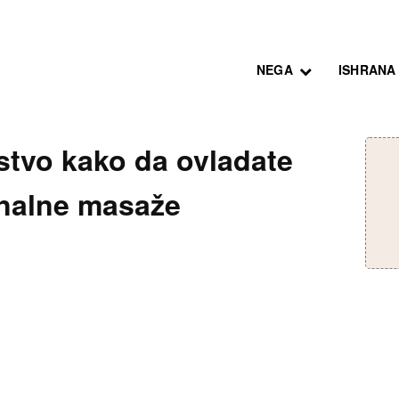
NEGA
ISHRANA
tvo kako da ovladate
onalne masaže