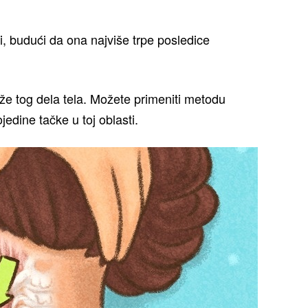
 budući da ona najviše trpe posledice
 tog dela tela. Možete primeniti metodu
edine tačke u toj oblasti.