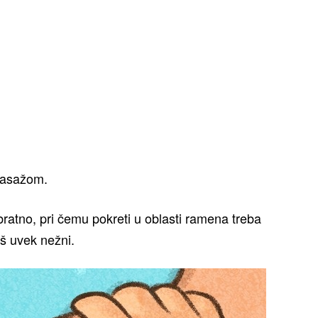
masažom.
ratno, pri čemu pokreti u oblasti ramena treba
još uvek nežni.