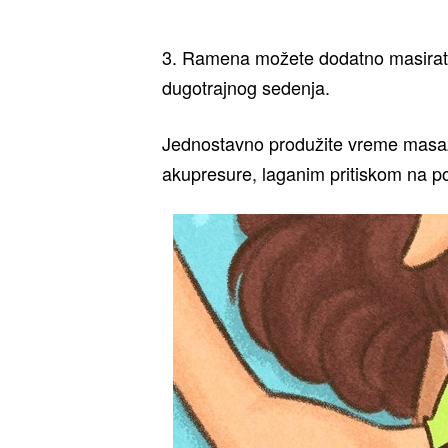
3. Ramena možete dodatno masirati,
dugotrajnog sedenja.
Jednostavno produžite vreme masaže
akupresure, laganim pritiskom na poj