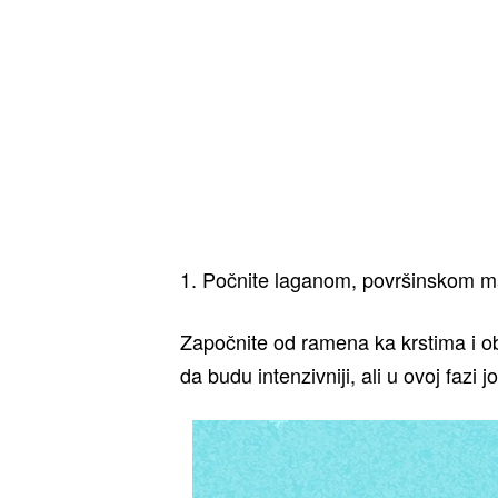
1. Počnite laganom, površinskom 
Započnite od ramena ka krstima i ob
da budu intenzivniji, ali u ovoj fazi 