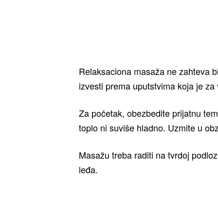
Relaksaciona masaža ne zahteva bi
izvesti prema uputstvima koja je za
Za početak, obezbedite prijatnu tem
toplo ni suviše hladno. Uzmite u ob
Masažu treba raditi na tvrdoj podloz
leđa.