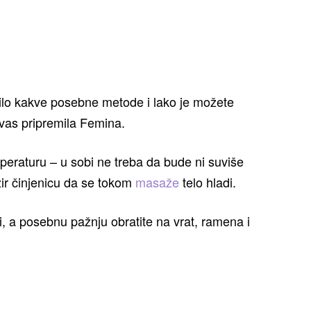
lo kakve posebne metode i lako je možete
 vas pripremila Femina.
peraturu – u sobi ne treba da bude ni suviše
zir činjenicu da se tokom
masaže
telo hladi.
i, a posebnu pažnju obratite na vrat, ramena i