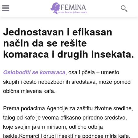
Jednostavan i efikasan
način da se rešite
komaraca i drugih insekata.
, osa i pčela – umesto
Osloboditi se komaraca
skupih i često nebezbednih sredstava, može pomoći
obična mlevena kafa.
Prema podacima Agencije za zaštitu životne sredine,
talog od kafe je veoma efikasno prirodno sredstvo,
koje svojim jakim mirisom, odlično odbija
isekte.Komarci i drugi insekti ne podnose miris kafe.