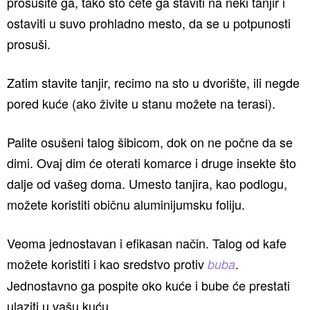
prosušite ga, tako što ćete ga staviti na neki tanjir i
ostaviti u suvo prohladno mesto, da se u potpunosti
prosuši.
Zatim stavite tanjir, recimo na sto u dvorište, ili negde
pored kuće (ako živite u stanu možete na terasi).
Palite osušeni talog šibicom, dok on ne počne da se
dimi. Ovaj dim će oterati komarce i druge insekte što
dalje od vašeg doma. Umesto tanjira, kao podlogu,
možete koristiti običnu aluminijumsku foliju.
Veoma jednostavan i efikasan način. Talog od kafe
možete koristiti i kao sredstvo protiv
.
buba
Jednostavno ga pospite oko kuće i bube će prestati
ulaziti u vašu kuću.