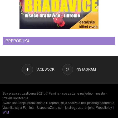
PREPORUKA
FACEBOOK
INSTAGRAM
Sva prava su zasticena 2021. © Femina - sve za žene na jednom mestu -
Pravila korišćenja
Svako kopiranje, preuzimanje ili reprodukcija sadržaja bez pisanog odobrenja
vlasnika sajta Femina – UspesnaZena.com je strogo zabranjena. Website by
I
W M