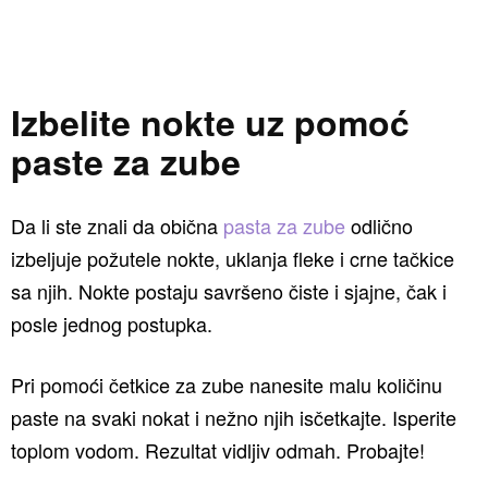
Izbelite nokte uz pomoć
paste za zube
Da li ste znali da obična
pasta za zube
odlično
izbeljuje požutele nokte, uklanja fleke i crne tačkice
sa njih. Nokte postaju savršeno čiste i sjajne, čak i
posle jednog postupka.
Pri pomoći četkice za zube nanesite malu količinu
paste na svaki nokat i nežno njih isčetkajte. Isperite
toplom vodom. Rezultat vidljiv odmah. Probajte!