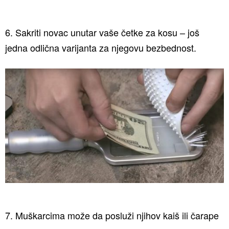
6. Sakriti novac unutar vaše četke za kosu – još
jedna odlična varijanta za njegovu bezbednost.
7. Muškarcima može da posluži njihov kaiš ili čarape