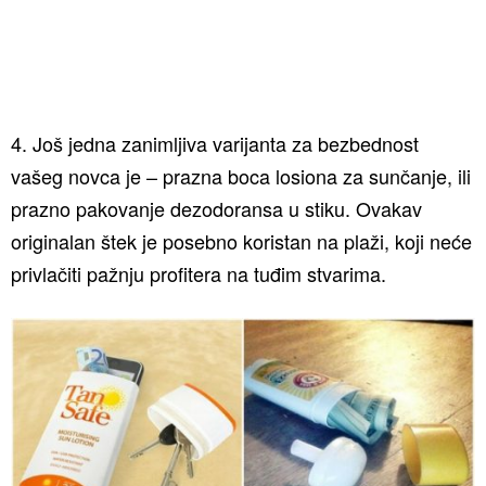
4. Još jedna zanimljiva varijanta za bezbednost
vašeg novca je – prazna boca losiona za sunčanje, ili
prazno pakovanje dezodoransa u stiku. Ovakav
originalan štek je posebno koristan na plaži, koji neće
privlačiti pažnju profitera na tuđim stvarima.