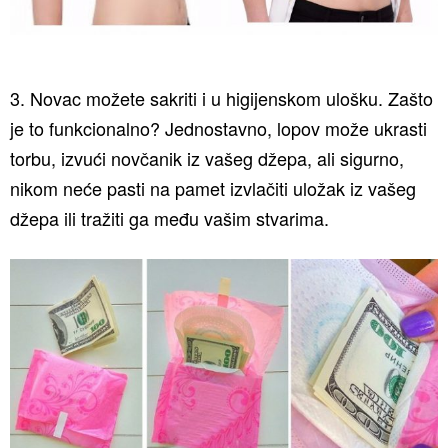
3. Novac možete sakriti i u higijenskom ulošku. Zašto
je to funkcionalno? Jednostavno, lopov može ukrasti
torbu, izvući novčanik iz vašeg džepa, ali sigurno,
nikom neće pasti na pamet izvlačiti uložak iz vašeg
džepa ili tražiti ga među vašim stvarima.