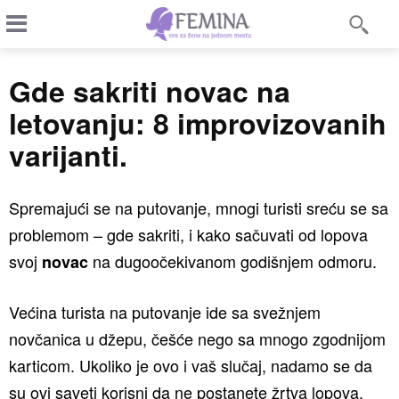
Gde sakriti novac na
letovanju: 8 improvizovanih
varijanti.
Spremajući se na putovanje, mnogi turisti sreću se sa
problemom – gde sakriti, i kako sačuvati od lopova
svoj
na dugoočekivanom godišnjem odmoru.
novac
Većina turista na putovanje ide sa svežnjem
novčanica u džepu, češće nego sa mnogo zgodnijom
karticom. Ukoliko je ovo i vaš slučaj, nadamo se da
su ovi saveti korisni da ne postanete žrtva lopova.