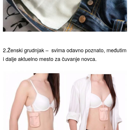
2.Ženski grudnjak – svima odavno poznato, međutim
i dalje aktuelno mesto za čuvanje novca.