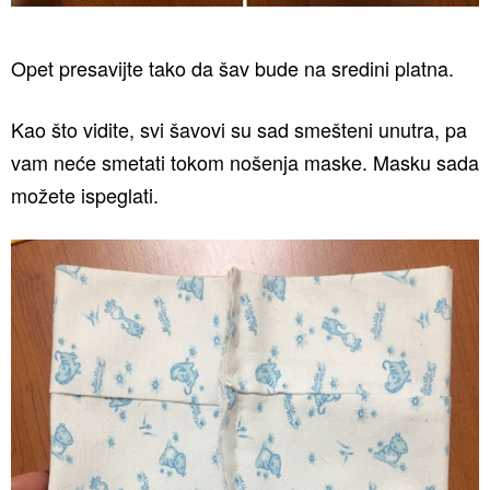
Opet presavijte tako da šav bude na sredini platna.
Kao što vidite, svi šavovi su sad smešteni unutra, pa
vam neće smetati tokom nošenja maske. Masku sada
možete ispeglati.