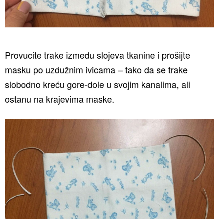
Provucite trake između slojeva tkanine i prošijte
masku po uzdužnim ivicama – tako da se trake
slobodno kreću gore-dole u svojim kanalima, ali
ostanu na krajevima maske.