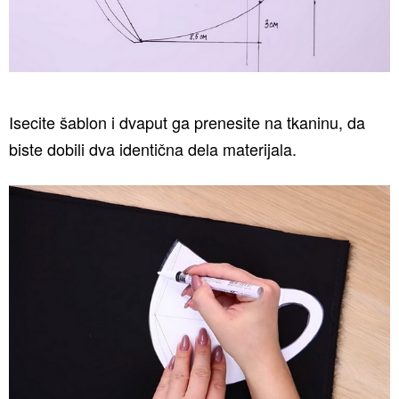
Isecite šablon i dvaput ga prenesite na tkaninu, da
biste dobili dva identična dela materijala.