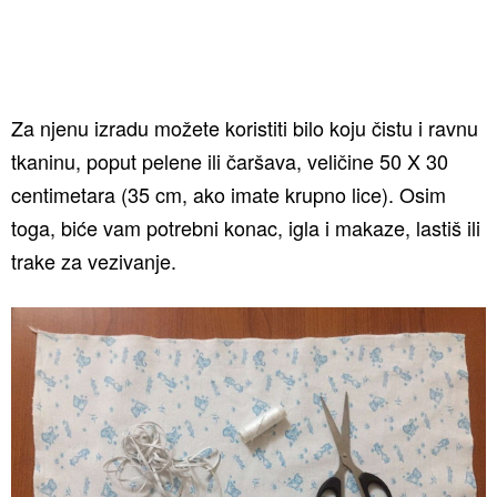
Za njenu izradu možete koristiti bilo koju čistu i ravnu
tkaninu, poput pelene ili čaršava, veličine 50 X 30
centimetara (35 cm, ako imate krupno lice). Osim
toga, biće vam potrebni konac, igla i makaze, lastiš ili
trake za vezivanje.