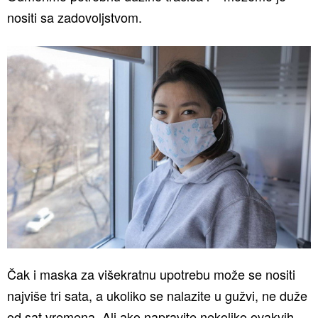
nositi sa zadovoljstvom.
Čak i maska za višekratnu upotrebu može se nositi
najviše tri sata, a ukoliko se nalazite u gužvi, ne duže
od sat vremena. Ali ako napravite nekoliko ovakvih