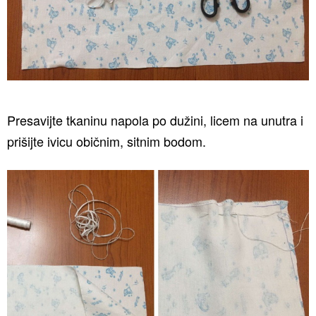
Presavijte tkaninu napola po dužini, licem na unutra i
prišijte ivicu običnim, sitnim bodom.