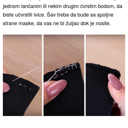
jednom lančanim ili nekim drugim čvrstim bodom, da
biste učvrstili ivice. Šav treba da bude sa spoljne
strane maske, da vas ne bi žuljao dok je nosite.