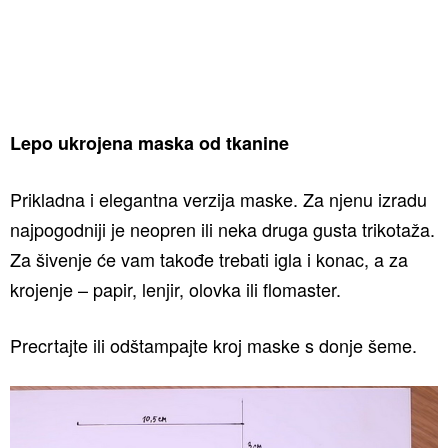
Lepo ukrojena maska od tkanine
Prikladna i elegantna verzija maske. Za njenu izradu
najpogodniji je neopren ili neka druga gusta trikotaža.
Za šivenje će vam takođe trebati igla i konac, a za
krojenje – papir, lenjir, olovka ili flomaster.
Precrtajte ili odštampajte kroj maske s donje šeme.