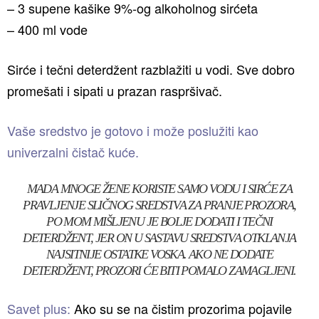
– 3 supene kašike 9%-og alkoholnog sirćeta
– 400 ml vode
Sirće i tečni deterdžent razblažiti u vodi. Sve dobro
promešati i sipati u prazan raspršivač.
Vaše sredstvo je gotovo i može poslužiti kao
univerzalni čistač kuće.
MADA MNOGE ŽENE KORISTE SAMO VODU I SIRĆE ZA
PRAVLJENJE SLIČNOG SREDSTVA ZA PRANJE PROZORA,
PO MOM MIŠLJENU JE BOLJE DODATI I TEČNI
DETERDŽENT, JER ON U SASTAVU SREDSTVA OTKLANJA
NAJSITNIJE OSTATKE VOSKA. AKO NE DODATE
DETERDŽENT, PROZORI ĆE BITI POMALO ZAMAGLJENI.
Savet plus:
Ako su se na čistim prozorima pojavile