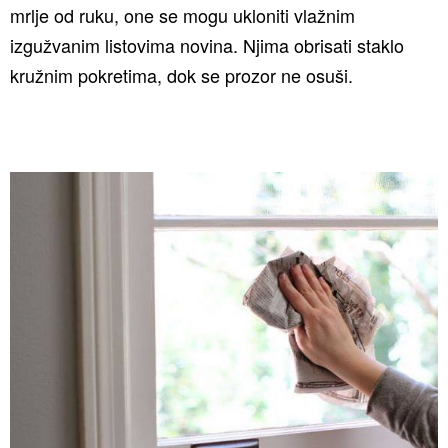
mrlje od ruku, one se mogu ukloniti vlažnim
izgužvanim listovima novina. Njima obrisati staklo
kružnim pokretima, dok se prozor ne osuši.