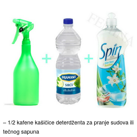
– 1/2 kafene kašičice deterdženta za pranje sudova ili
tečnog sapuna