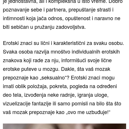
je jednostavna, ali i kompleksna u isto vreme. Dobro
poznavanje sebe i partnera, prepuštanje strasti i
intimnosti koja jača odnos, opuštenost i naravno ne
biti sebičan u pružanju zadovoljstva.
Erotski znaci su lični i karakteristični za svaku osobu.
Svaka osoba razvija mnoštvo individualnih erotskih
znakova koji rade za nju, informišući svoje lične
erotske puteve u mozgu. Dakle, šta vaš mozak
prepoznaje kao „seksualno“? Erotski znaci mogu
imati oblik položaja, pokreta, pogleda na određeni
deo tela, izvođenja neke radnje, igranja uloge,
vizuelizacije fantazije ili samo pomisli na bilo šta što
vaš mozak prepoznaje kao „ovo me uzbuđuje!“