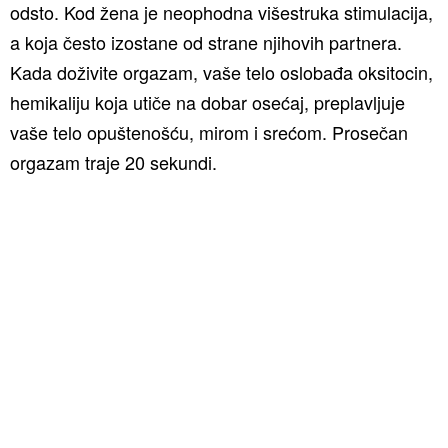
odsto. Kod žena je neophodna višestruka stimulacija,
a koja često izostane od strane njihovih partnera.
Kada doživite orgazam, vaše telo oslobađa oksitocin,
hemikaliju koja utiče na dobar osećaj, preplavljuje
vaše telo opuštenošću, mirom i srećom. Prosečan
orgazam traje 20 sekundi.