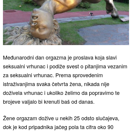
Međunarodni dan orgazma je proslava koja slavi
seksualni vrhunac i podiže svest o pitanjima vezanim
za seksualni vrhunac. Prema sprovedenim
istraživanjima svaka četvrta žena, nikada nije
doživela vrhunac i ukoliko želimo da popravimo te
brojeve valjalo bi krenuti baš od danas.
Žene orgazam dožive u nekih 25 odsto slučajeva,
dok je kod pripadnika jačeg pola ta cifra oko 90