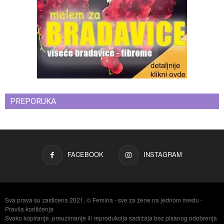
PREPORUKA
FACEBOOK
INSTAGRAM
Sva prava su zasticena 2021. © Femina - sve za žene na jednom mestu -
Pravila korišćenja
Svako kopiranje, preuzimanje ili reprodukcija sadržaja bez pisanog odobrenja