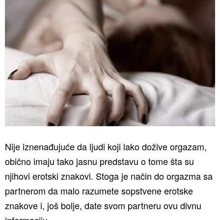
Nije iznenađujuće da ljudi koji lako dožive orgazam,
obično imaju tako jasnu predstavu o tome šta su
njihovi erotski znakovi. Stoga je način do orgazma sa
partnerom da malo razumete sopstvene erotske
znakove i, još bolje, date svom partneru ovu divnu
informaciju.