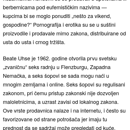
berbernicama pod eufemističkim nazivima —
kupcima bi se moglo ponuditi „nešto za vikend,
gospodine?“ Pornografija i erotika su se u suštini
proizvodile i prodavale mimo zakona, distribuirane od
usta do usta i crnog tržišta.
Beate Uhse je 1962. godine otvorila prvu svetsku
„zvaničnu“ seks radnju u Flenzburgu, Zapadna
Nemačka, a seks šopovi se sada mogu naći u
mnogim zemljama i online. Seks šopovi su regulisani
zakonom, pri čemu pristup zakonski nije dozvoljen
maloletnicima, a uzrast zavisi od lokalnog zakona.
Ove vrste prodavnica nalaze i na internetu, i često su
favorizovane od strane potrošača jer imaju tu
prednost da se sadržaj može pregledati od kuće.