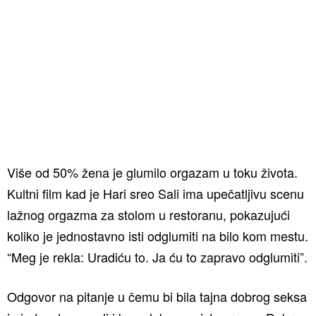
Više od 50% žena je glumilo orgazam u toku života.
Kultni film kad je Hari sreo Sali ima upečatljivu scenu
lažnog orgazma za stolom u restoranu, pokazujući
koliko je jednostavno isti odglumiti na bilo kom mestu.
“Meg je rekla: Uradiću to. Ja ću to zapravo odglumiti”.
Odgovor na pitanje u čemu bi bila tajna dobrog seksa