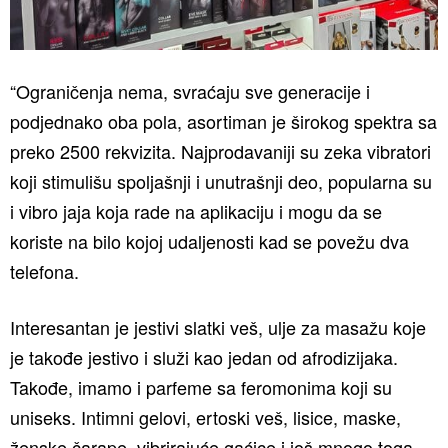
“Ograničenja nema, svraćaju sve generacije i
podjednako oba pola, asortiman je širokog spektra sa
preko 2500 rekvizita. Najprodavaniji su zeka vibratori
koji stimulišu spoljašnji i unutrašnji deo, popularna su
i vibro jaja koja rade na aplikaciju i mogu da se
koriste na bilo kojoj udaljenosti kad se povežu dva
telefona.
Interesantan je jestivi slatki veš, ulje za masažu koje
je takođe jestivo i služi kao jedan od afrodizijaka.
Takođe, imamo i parfeme sa feromonima koji su
uniseks. Intimni gelovi, ertoski veš, lisice, maske,
ženske čarape, vibrirajuće gaćice i još mnogo toga.