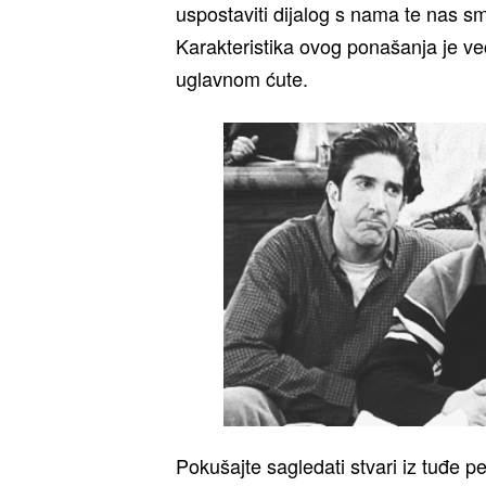
uspostaviti dijalog s nama te nas sm
Karakteristika ovog ponašanja je v
uglavnom ćute.
Pokušajte sagledati stvari iz tuđe p