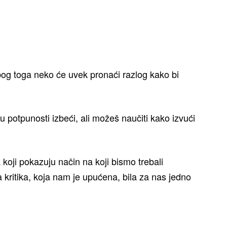
zbog toga neko će uvek pronaći razlog kako bi
u potpunosti izbeći, ali možeš naučiti kako izvući
koji pokazuju način na koji bismo trebali
 kritika, koja nam je upućena, bila za nas jedno