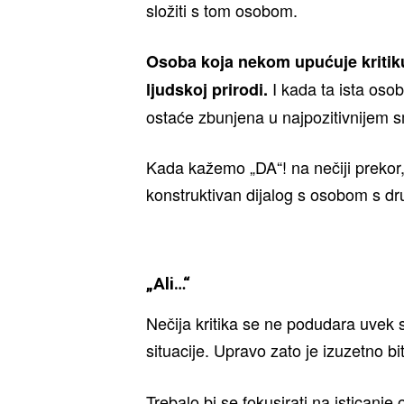
složiti s tom osobom.
Osoba koja nekom upućuje kritiku
I kada ta ista osob
ljudskoj prirodi.
ostaće zbunjena u najpozitivnijem s
Kada kažemo „DA“! na nečiji prekor, 
konstruktivan dijalog s osobom s dr
„Ali…“
Nečija kritika se ne podudara uve
situacije. Upravo zato je izuzetno b
Trebalo bi se fokusirati na isticanje