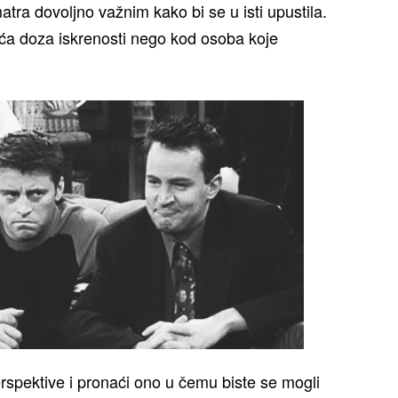
atra dovoljno važnim kako bi se u isti upustila.
eća doza iskrenosti nego kod osoba koje
erspektive i pronaći ono u čemu biste se mogli