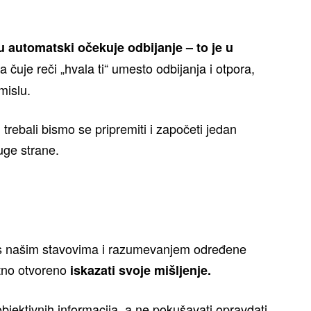
 automatski očekuje odbijanje – to je u
a čuje reči „hvala ti“ umesto odbijanja i otpora,
mislu.
trebali bismo se pripremiti i započeti jedan
uge strane.
k s našim stavovima i razumevanjem određene
itno otvoreno
iskazati svoje mišljenje.
 objektivnih informacija, a ne pokušavati opravdati