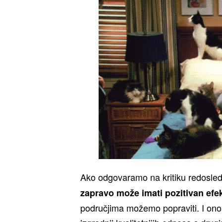
Ako odgovaramo na kritiku redosle
zapravo može imati pozitivan efe
područjima možemo popraviti. I ono 