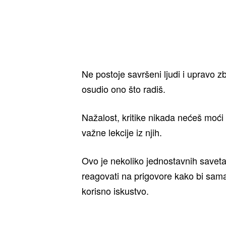
Ne postoje savršeni ljudi i upravo 
osudio ono što radiš.
Nažalost, kritike nikada nećeš moći 
važne lekcije iz njih.
Ovo je nekoliko jednostavnih saveta 
reagovati na prigovore kako bi sama
korisno iskustvo.