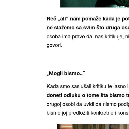
Reč „ali“ nam pomaže kada je pot
ne slažemo sa svim što druga os
osoba ima pravo da nas kritikuje, nis
govori.
„Mogli bismo…“
Kada smo saslušali kritiku te jasno i
doneti odluku o tome šta bismo tr
drugoj osobi da uvidi da nismo podig
bismo joj predložiti konkretne i kons