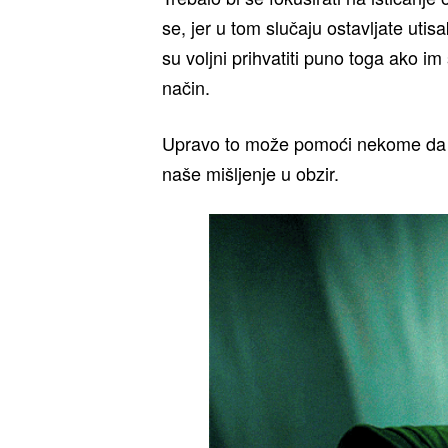
se, jer u tom slučaju ostavljate uti
su voljni prihvatiti puno toga ako im 
način.
Upravo to može pomoći nekome da vid
naše mišljenje u obzir.