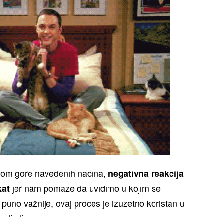
dom gore navedenih načina,
negativna reakcija
jer nam pomaže da uvidimo u kojim se
kat
puno važnije, ovaj proces je izuzetno koristan u