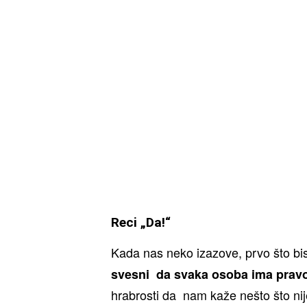
Reci „Da!“
Kada nas neko izazove, prvo što bis
svesni da svaka osoba ima pravo
hrabrosti da nam kaže nešto što nije