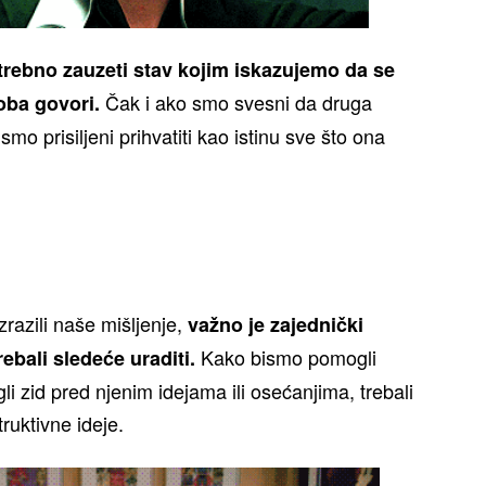
rebno zauzeti stav kojim iskazujemo da se
Čak i ako smo svesni da druga
oba govori.
mo prisiljeni prihvatiti kao istinu sve što ona
zrazili naše mišljenje,
važno je zajednički
Kako bismo pomogli
ebali sledeće uraditi.
li zid pred njenim idejama ili osećanjima, trebali
truktivne ideje.