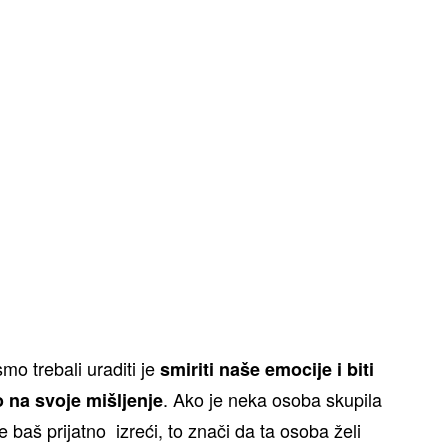
mo trebali uraditi je
smiriti naše emocije i biti
. Ako je neka osoba skupila
 na svoje mišljenje
 baš prijatno izreći, to znači da ta osoba želi