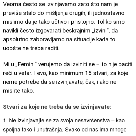
Veoma često se izvinjavamo zato što nam je
previše stalo do mišljenja drugih, ili jednostavno
mislimo da je tako učtivo i pristojno. Toliko smo
navikli često izgovarati beskrajnim „izvini“, da
apsolutno zaboravljamo na situacije kada to
uopšte ne treba raditi.
Mi u „Femini“ verujemo da izviniti se – to nije baciti
reči u vetar. I evo, kao minimum 15 stvari, za koje
neme potrebe da se izvinjavate, čak, i ako ne
mislite tako.
Stvari za koje ne treba da se izvinjavate:
1. Ne izvinjavajte se za svoja nesavršenstva – kao
spoljna tako i unutrašnja. Svako od nas ima mnogo