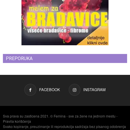
PREPORUKA
FACEBOOK
INSTAGRAM
Sva prava su zasticena 2021. © Femina - sve za žene na jednom mestu -
Pravila korišćenja
Svako kopiranje, preuzimanje ili reprodukcija sadržaja bez pisanog odobrenja