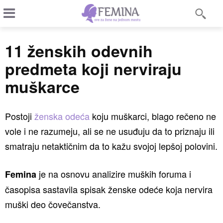
11 ženskih odevnih
predmeta koji nerviraju
muškarce
Postoji
ženska odeća
koju muškarci, blago rečeno ne
vole i ne razumeju, ali se ne usuđuju da to priznaju ili
smatraju netaktičnim da to kažu svojoj lepšoj polovini.
je na osnovu analizire muških foruma i
Femina
časopisa sastavila spisak ženske odeće koja nervira
muški deo čovečanstva.