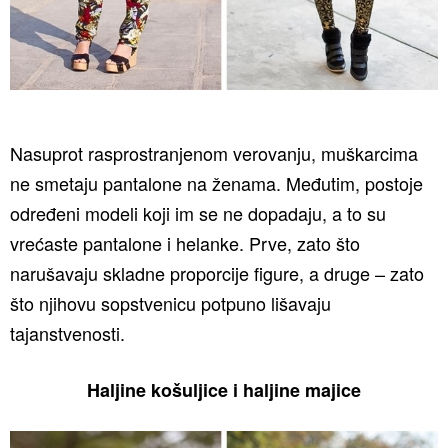
Nasuprot rasprostranjenom verovanju, muškarcima
ne smetaju pantalone na ženama. Međutim, postoje
određeni modeli koji im se ne dopadaju, a to su
vrećaste pantalone i helanke. Prve, zato što
narušavaju skladne proporcije figure, a druge – zato
što njihovu sopstvenicu potpuno lišavaju
tajanstvenosti.
Haljine košuljice i haljine majice