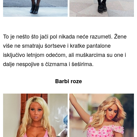
To je nešto što jači pol nikada neće razumeti. Žene
više ne smatraju šortseve i kratke pantalone
isključivo letnjom odećom, ali muškarcima su one i
dalje nespojive s čizmama i šeširima.
Barbi roze