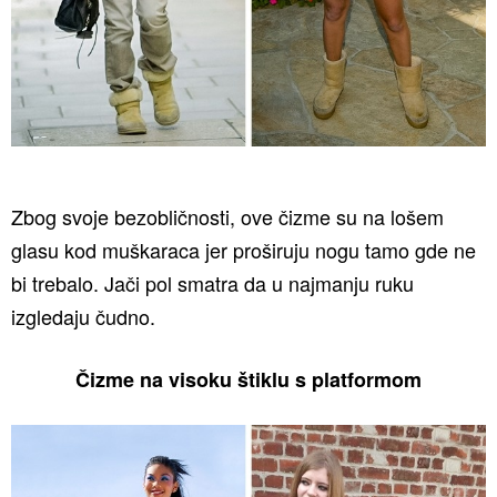
Zbog svoje bezobličnosti, ove čizme su na lošem
glasu kod muškaraca jer proširuju nogu tamo gde ne
bi trebalo. Jači pol smatra da u najmanju ruku
izgledaju čudno.
Čizme na visoku štiklu s platformom