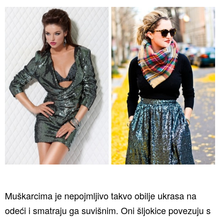
Muškarcima je nepojmljivo takvo obilje ukrasa na
odeći i smatraju ga suvišnim. Oni šljokice povezuju s