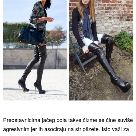
Predstavnicima jačeg pola takve čizme se čine suviše
agresivnim jer ih asociraju na striptizete. Isto važi za