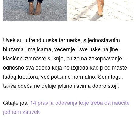
Uvek su u trendu uske farmerke, s jednostavnim
bluzama i majicama, večernje i sve uske haljine,
klasične zvonaste suknje, bluze na zakopčavanje –
odnosno sva odeća koja ne izgleda kao plod mašte
ludog kreatora, već potpuno normalno. Sem toga,
takva odeća ne deluje jeftino i svima dobro stoji.
Čitajte još:
14 pravila odevanja koje treba da naučite
jednom zauvek