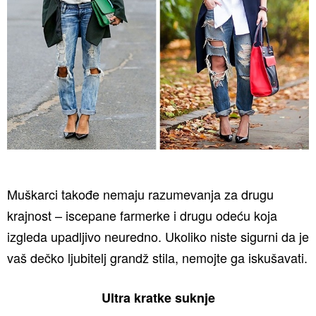
Muškarci takođe nemaju razumevanja za drugu
krajnost – iscepane farmerke i drugu odeću koja
izgleda upadljivo neuredno. Ukoliko niste sigurni da je
vaš dečko ljubitelj grandž stila, nemojte ga iskušavati.
Ultra kratke suknje