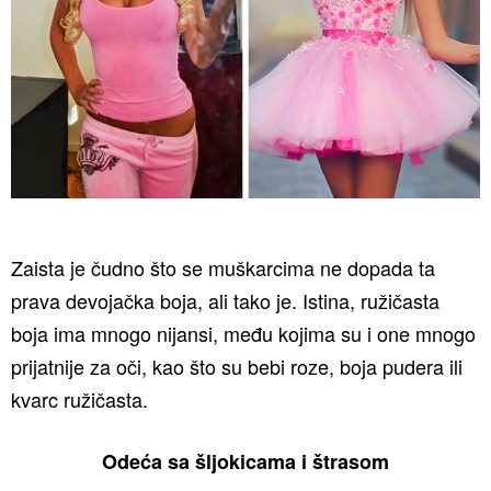
Zaista je čudno što se muškarcima ne dopada ta
prava devojačka boja, ali tako je. Istina, ružičasta
boja ima mnogo nijansi, među kojima su i one mnogo
prijatnije za oči, kao što su bebi roze, boja pudera ili
kvarc ružičasta.
Odeća sa šljokicama i štrasom