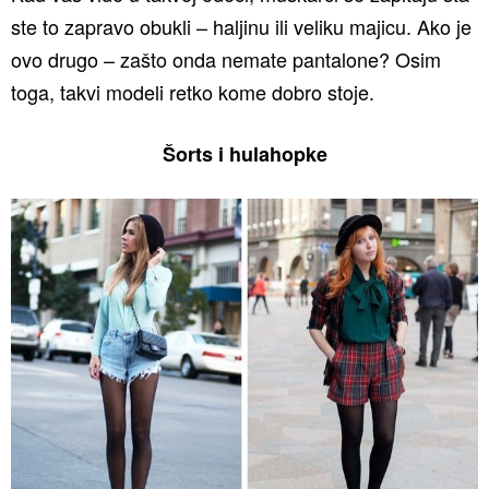
ste to zapravo obukli – haljinu ili veliku majicu. Ako je
ovo drugo – zašto onda nemate pantalone? Osim
toga, takvi modeli retko kome dobro stoje.
Šorts i hulahopke