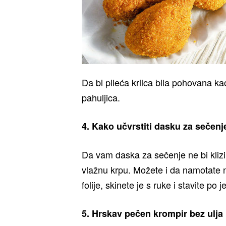
Da bi pileća krilca bila pohovana k
pahuljica.
4. Kako učvrstiti dasku za sečenj
Da vam daska za sečenje ne bi klizil
vlažnu krpu. Možete i da namotate n
folije, skinete je s ruke i stavite p
5. Hrskav pečen krompir bez ulja