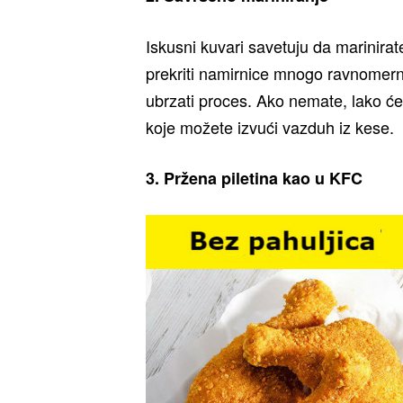
Iskusni kuvari savetuju da marinirat
prekriti namirnice mnogo ravnomerni
ubrzati proces. Ako nemate, lako ć
koje možete izvući vazduh iz kese.
3. Pržena piletina kao u KFC