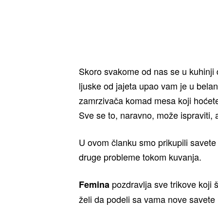
Skoro svakome od nas se u kuhinji 
ljuske od jajeta upao vam je u belan
zamrzivača komad mesa koji hoćete d
Sve se to, naravno, može ispraviti, 
U ovom članku smo prikupili savete
druge probleme tokom kuvanja.
pozdravlja sve trikove koji š
Femina
želi da podeli sa vama nove savete 