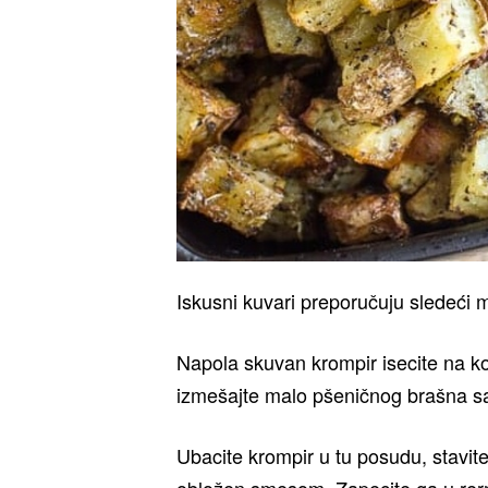
Iskusni kuvari preporučuju sledeći 
Napola skuvan krompir isecite na k
izmešajte malo pšeničnog brašna sa
Ubacite krompir u tu posudu, stavit
obložen smesom. Zapecite ga u rern