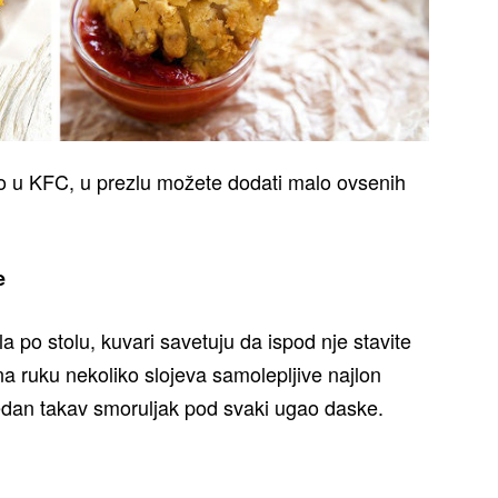
ao u KFC, u prezlu možete dodati malo ovsenih
e
a po stolu, kuvari savetuju da ispod nje stavite
a ruku nekoliko slojeva samolepljive najlon
o jedan takav smoruljak pod svaki ugao daske.