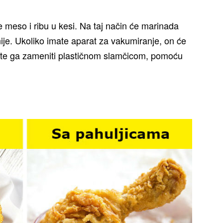
e meso i ribu u kesi. Na taj način će marinada
je. Ukoliko imate aparat za vakumiranje, on će
ete ga zameniti plastičnom slamčicom, pomoću