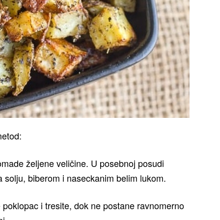
metod:
omade željene veličine. U posebnoj posudi
 solju, biberom i naseckanim belim lukom.
e poklopac i tresite, dok ne postane ravnomerno
i.