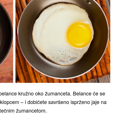
te belance kružno oko žumanceta. Belance će se
poklopcem – i dobićete savršeno isprženo jaje na
 tečnim žumancetom.