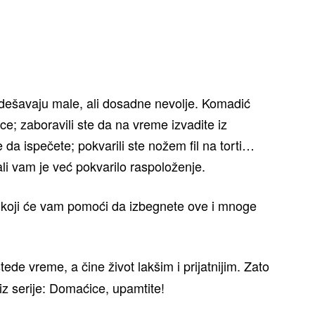
dešavaju male, ali dosadne nevolje. Komadić
ce; zaboravili ste da na vreme izvadite iz
a ispečete; pokvarili ste nožem fil na torti…
ali vam je već pokvarilo raspoloženje.
 koji će vam pomoći da izbegnete ove i mnoge
tede vreme, a čine život lakšim i prijatnijim. Zato
iz serije: Domaćice, upamtite!