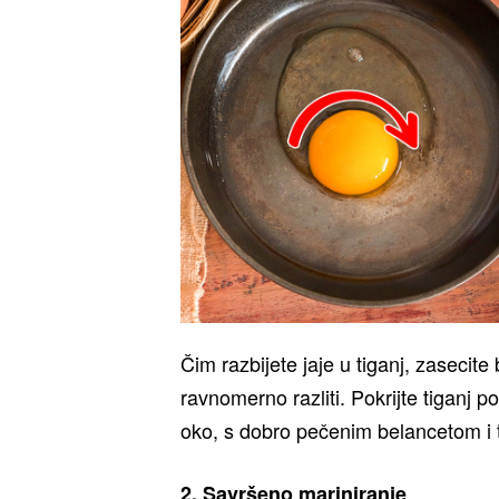
Čim razbijete jaje u tiganj, zaseci
ravnomerno razliti. Pokrijte tiganj 
oko, s dobro pečenim belancetom i
2. Savršeno mariniranje