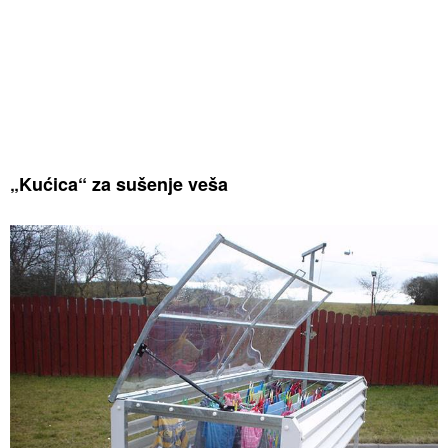
„Kućica“ za sušenje veša