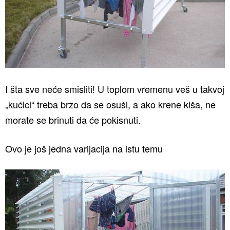
I šta sve neće smisliti! U toplom vremenu veš u takvoj
„kućici“ treba brzo da se osuši, a ako krene kiša, ne
morate se brinuti da će pokisnuti.
Ovo je još jedna varijacija na istu temu