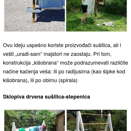
Ovu ideju uspešno koriste proizvođači sušilica, ali i
vešti „uradi-sam“ majstori ne zaostaju. Pri tom,
konstrukcija „kišobrana“ može podrazumevati različite
načine kačenja veša: ili po radijusima (kao šipke kod
kišobrana), ili po obimu (spirala)
Sklopiva drvena sušilica-stepenica