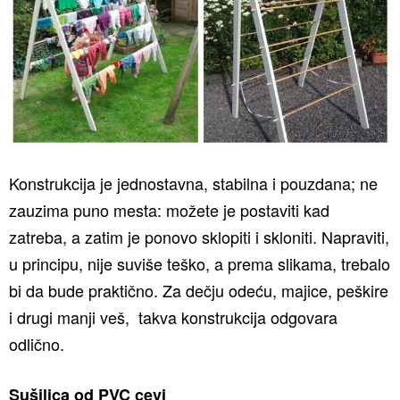
Konstrukcija je jednostavna, stabilna i pouzdana; ne
zauzima puno mesta: možete je postaviti kad
zatreba, a zatim je ponovo sklopiti i skloniti. Napraviti,
u principu, nije suviše teško, a prema slikama, trebalo
bi da bude praktično. Za dečju odeću, majice, peškire
i drugi manji veš, takva konstrukcija odgovara
odlično.
Sušilica od PVC cevi