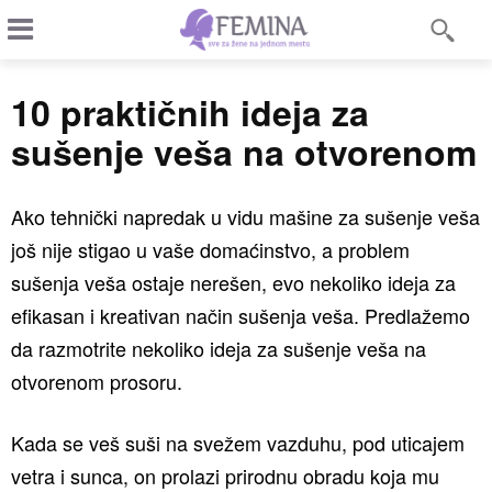
10 praktičnih ideja za
sušenje veša na otvorenom
Ako tehnički napredak u vidu mašine za sušenje veša
još nije stigao u vaše domaćinstvo, a problem
sušenja veša ostaje nerešen, evo nekoliko ideja za
efikasan i kreativan način sušenja veša. Predlažemo
da razmotrite nekoliko ideja za sušenje veša na
otvorenom prosoru.
Kada se veš suši na svežem vazduhu, pod uticajem
vetra i sunca, on prolazi prirodnu obradu koja mu