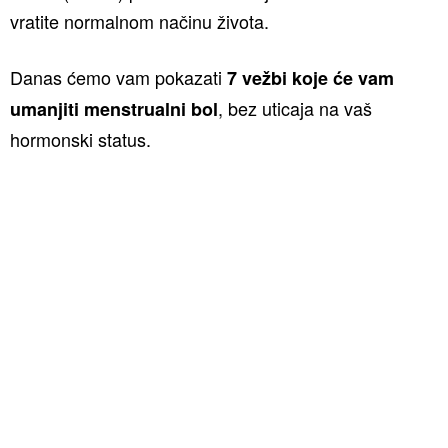
vratite normalnom načinu života.
Danas ćemo vam pokazati
7 vežbi koje će vam
, bez uticaja na vaš
umanjiti menstrualni bol
hormonski status.