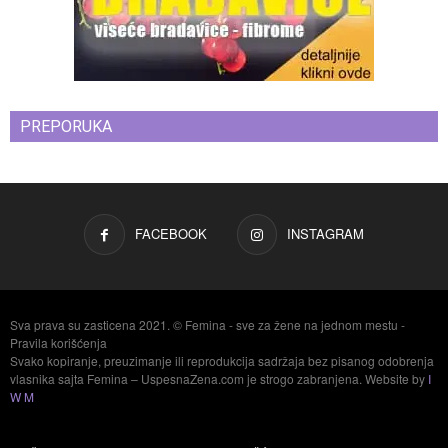
PREPORUKA
FACEBOOK
INSTAGRAM
Sva prava su zasticena 2021. © Femina - sve za žene na jednom mestu -
Pravila korišćenja
Svako kopiranje, preuzimanje ili reprodukcija sadržaja bez pisanog odobrenja
vlasnika sajta Femina – UspesnaZena.com je strogo zabranjena. Website by
I
W M