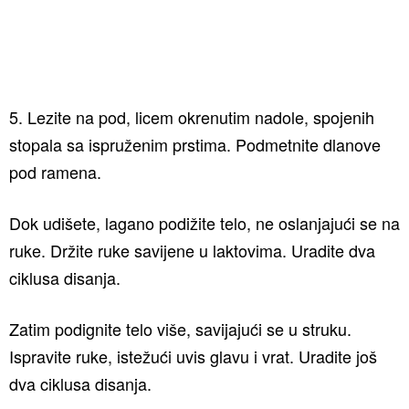
5. Lezite na pod, licem okrenutim nadole, spojenih
stopala sa ispruženim prstima. Podmetnite dlanove
pod ramena.
Dok udišete, lagano podižite telo, ne oslanjajući se na
ruke. Držite ruke savijene u laktovima. Uradite dva
ciklusa disanja.
Zatim podignite telo više, savijajući se u struku.
Ispravite ruke, istežući uvis glavu i vrat. Uradite još
dva ciklusa disanja.