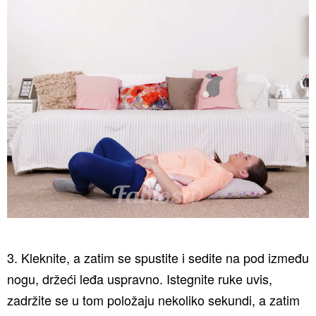
3. Kleknite, a zatim se spustite i sedite na pod između
nogu, držeći leđa uspravno. Istegnite ruke uvis,
zadržite se u tom položaju nekoliko sekundi, a zatim