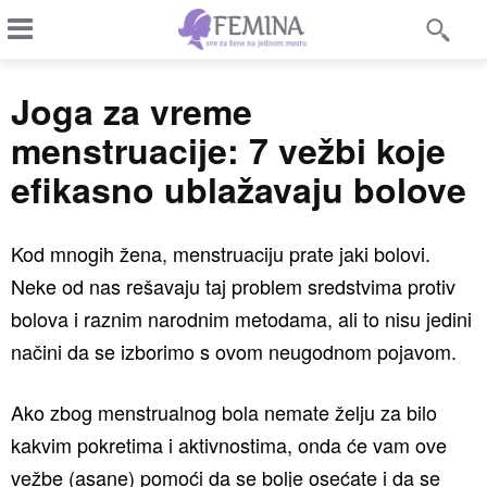
Joga za vreme
menstruacije: 7 vežbi koje
efikasno ublažavaju bolove
Kod mnogih žena, menstruaciju prate jaki bolovi.
Neke od nas rešavaju taj problem sredstvima protiv
bolova i raznim narodnim metodama, ali to nisu jedini
načini da se izborimo s ovom neugodnom pojavom.
Ako zbog menstrualnog bola nemate želju za bilo
kakvim pokretima i aktivnostima, onda će vam ove
vežbe (asane) pomoći da se bolje osećate i da se