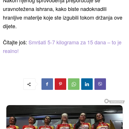
Nakon njenog sprovođenja preporučuje se
uravnotežena ishrana, kako biste nadoknadili
hranljive materije koje ste izgubili tokom držanja ove
dijete.
Čitajte još:
Smršati 5-7 kilograma za 15 dana – to je
realno!