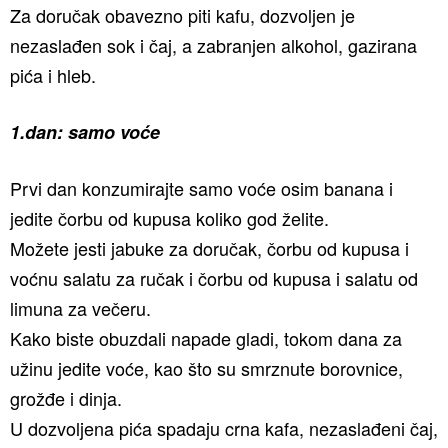
Za doručak obavezno piti kafu, dozvoljen je
nezaslađen sok i čaj, a zabranjen alkohol, gazirana
pića i hleb.
1.dan: samo voće
Prvi dan konzumirajte samo voće osim banana i
jedite čorbu od kupusa koliko god želite.
Možete jesti jabuke za doručak, čorbu od kupusa i
voćnu salatu za ručak i čorbu od kupusa i salatu od
limuna za večeru.
Kako biste obuzdali napade gladi, tokom dana za
užinu jedite voće, kao što su smrznute borovnice,
grožđe i dinja.
U dozvoljena pića spadaju crna kafa, nezaslađeni čaj,