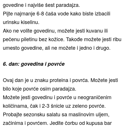
govedine i najviše šest paradajza.
Pijte najmanje 6-8 čaša vode kako biste izbacili
urinsku kiselinu.
Ako ne volite govedinu, možete jesti kuvanu ili
pečenu piletinu bez kožice. Takođe možete jesti ribu
umesto govedine, ali ne možete i jedno i drugo.
6. dan: govedina i povrće
Ovaj dan je u znaku proteina i povrća. Možete jesti
bilo koje povrće osim paradajza.
Možete jesti govedinu i povrće u neograničenim
količinama, čak i 2-3 šnicle uz zeleno povrće.
Probajte sezonsku salatu sa maslinovim uljem,
začinima i povrćem. Jedite čorbu od kupusa bar