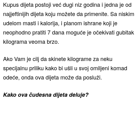
Kupus dijeta postoji već dugi niz godina i jedna je od
najjeftinijih dijeta koju možete da primenite. Sa niskim
udelom masti i kalorija, i planom ishrane koji je
neophodno pratiti 7 dana moguće je očekivati gubitak
kilograma veoma brzo.
Ako Vam je cilj da skinete kilograme za neku
specijalnu priliku kako bi ušli u svoj omiljeni komad
odeće, onda ova dijeta može da posluži.
Kako ova čudesna dijeta deluje?