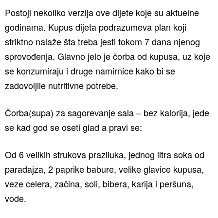
Postoji nekoliko verzija ove dijete koje su aktuelne
godinama. Kupus dijeta podrazumeva plan koji
striktno nalaže šta treba jesti tokom 7 dana njenog
sprovođenja. Glavno jelo je čorba od kupusa, uz koje
se konzumiraju i druge namirnice kako bi se
zadovoljile nutritivne potrebe.
Čorba(supa) za sagorevanje sala – bez kalorija, jede
se kad god se oseti glad a pravi se:
Od 6 velikih strukova praziluka, jednog litra soka od
paradajza, 2 paprike babure, velike glavice kupusa,
veze celera, začina, soli, bibera, karija i peršuna,
vode.