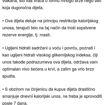
vlakana, što vas vraća u formu mnogo brže nego bilo
koja dugoročna dijeta.
• Ova dijeta deluje na principu restrikcije kalorijskog
unosa, terajući telo na taj način da troši sopstvene
rezerve energije, tj. masti.
• Ugljeni hidrati sadržani u voću i povrću, poznati i
kao ugljeni hidrati visokog glikemijskog indeksa, čiji
unos takođe podrazumeva ova dijeta, održava vam
optimalan nivo šećera u krvi, a zatim ga vrlo brzo
spušta.
• S obzirom na činjenicu da kupus dijeta drastično
smanjuje dnevni kalorijski unos, ne treba je sprovoditi
posle 7 dana.