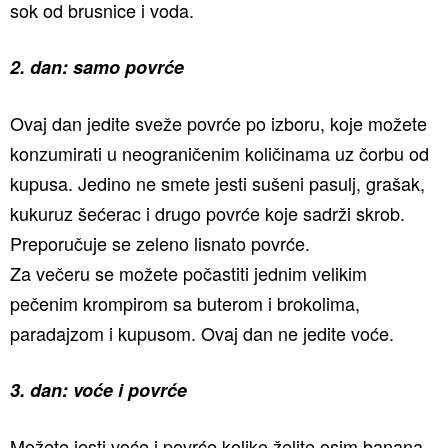
sok od brusnice i voda.
2. dan: samo povrće
Ovaj dan jedite sveže povrće po izboru, koje možete
konzumirati u neograničenim količinama uz čorbu od
kupusa. Jedino ne smete jesti sušeni pasulj, grašak,
kukuruz šećerac i drugo povrće koje sadrži skrob.
Preporučuje se zeleno lisnato povrće.
Za večeru se možete počastiti jednim velikim
pečenim krompirom sa buterom i brokolima,
paradajzom i kupusom. Ovaj dan ne jedite voće.
3. dan: voće i povrće
Možete jesti voće i povrće koliko želite osim banana,